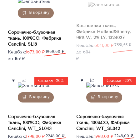
В корзину
Костюмная ткань,
Фабрика Holland&Sherry,
Сорочечно-блузочная
98% W, 2% LY, 1324027
ткань, 100%CO, Фабрика
Canclini, SL18
Первоначальная
Текущая
7551,55
₽
Кешбэк:
6041,00
₽
Первоначальная
Текущая
1968,60
₽
цена
цена:
Кешбэк:
1673,00
₽
до 604
цена
цена:
составляла
6041,00 ₽.
до 167 ₽
₽
составляла
1673,00 ₽.
7551,55 ₽.
1968,60 ₽.
Скидка -20%
Скидка -20%
В корзину
В корзину
Сорочечно-блузочная
Сорочечно-блузочная
ткань, 100%CO, Фабрика
ткань, 100%CO, Фабрика
Canclini, WT_SL043
Canclini, WT_SL042
Первоначальная
Текущая
2248,00
₽
Первоначальная
Текущая
2248,00
₽
Кешбэк:
1798,00
₽
Кешбэк:
1798,00
₽