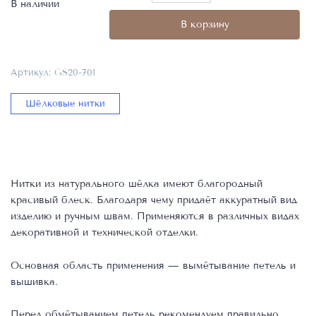
товара
В наличии
Нитки
В корзину
петельные
шёлковые
Gutermann
Артикул:
GS20-701
N20
10
Шёлковые нитки
м
—
тёмно-
серые
701
Нитки из натурального шёлка имеют благородный
красивый блеск. Благодаря чему придаёт аккуратный вид
изделию и ручным швам. Применяются в различных видах
декоративной и технической отделки.
Основная область применения — вымётывание петель и
вышивка.
Перед обмётыванием петель рекомендуем правильно