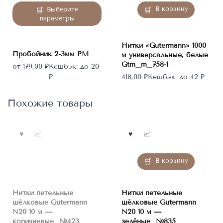
Этот
В корзину
Выберите
товар
параметры
имеет
несколько
Нитки «Gutermann» 1000
вариаций.
Пробойник 2-3мм РМ
м универсальные, белые
Опции
Gtm_m_758-1
от
179,00
₽
Кешбэк:
до 20
можно
₽
418,00
₽
Кешбэк:
до 42 ₽
выбрать
на
странице
Похожие товары
товара.
Нет в
наличии
В корзину
Нитки петельные
Нитки петельные
шёлковые Gutermann
шёлковые Gutermann
N20 10 м —
N20 10 м —
коричневые_№423
зелёные_№835