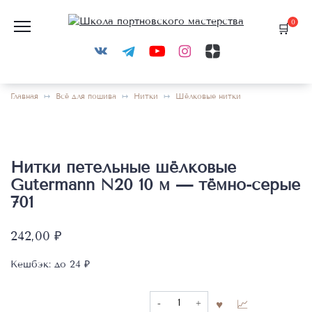
Перейти
к
0
содержанию
Главная
Всё для пошива
Нитки
Шёлковые нитки
Нитки петельные шёлковые
Gutermann N20 10 м — тёмно-серые
701
242,00
₽
Кешбэк:
до 24 ₽
Количество