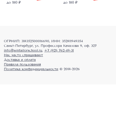
цена
цена:
цена
цена:
до 180 ₽
до 180 ₽
составляла
1798,00 ₽.
составляла
1798,00 ₽.
2248,00 ₽.
2248,00 ₽.
ОГРНИП: 318352500016690, ИНН: 352811949354
Санкт-Петербург, ул. Профессора Качалова 9, оф. 327
info@wmtailorschool.ru
,
+7 (921) 762-49-31
Нас часто спрашивают
Доставка и оплата
Правила пользования
Политика конфиденциальности
© 2018-2026