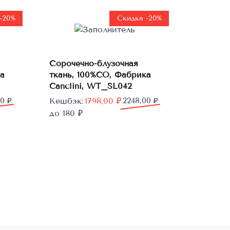
-20%
Скидка -20%
В
Сорочечно-блузочная
корзину
а
ткань, 100%CO, Фабрика
Canclini, WT_SL042
Первоначальная
Текущая
00
₽
Кешбэк:
1798,00
₽
2248,00
₽
цена
цена:
до 180 ₽
составляла
1798,00 ₽.
2248,00 ₽.