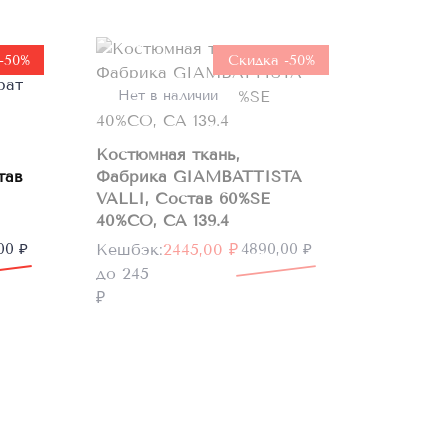
-50%
Скидка -50%
Нет в наличии
Костюмная ткань,
тав
Фабрика GIAMBATTISTA
VALLI, Состав 60%SE
40%CO, CA 139.4
Первоначальная
Текущая
,00
₽
Кешбэк:
2445,00
₽
4890,00
₽
цена
цена:
до 245
составляла
2445,00 ₽.
₽
4890,00 ₽.