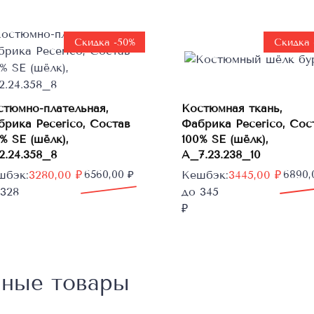
Скидка -50%
Скидка 
стюмно-плательная,
Костюмная ткань,
В корзину
брика Pecerico, Состав
Фабрика Pecerico, Сос
В корзину
% SE (шёлк),
100% SE (шёлк),
2.24.358_8
A_7.23.238_10
рвоначальная
кущая
Первоначальная
Текущая
шбэк:
3280,00
₽
6560,00
₽
Кешбэк:
3445,00
₽
6890
а
а:
цена
цена:
 328
до 345
тавляла
0,00 ₽.
составляла
3445,00 ₽.
₽
0,00 ₽.
6890,00 ₽.
нные товары