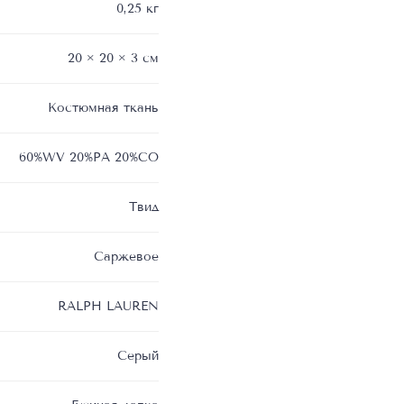
0,25 кг
20 × 20 × 3 см
Костюмная ткань
60%WV 20%PA 20%CO
Твид
Саржевое
RALPH LAUREN
Серый