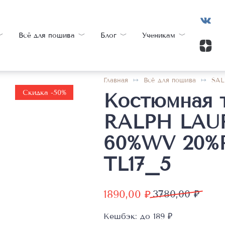
Всё для пошива
Блог
Ученикам
Главная
Всё для пошива
SAL
Скидка -50%
Костюмная 
RALPH LAUR
60%WV 20%
TL17_5
Первоначальная
Текущая
1890,00
₽
3780,00
₽
цена
цена:
Кешбэк:
до 189 ₽