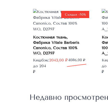
Скидка -50%
Костюмная ткань,
Ко
Фабрика Vitale Barberis
Фа
В корзину
Canonico, Состав 100%
100
WO, D2797
A_
Первоначальная
Текущая
Пе
Те
Кешбэк:
2043,00
₽
4086,00
₽
Ке
цена
цена:
цен
цен
до 204
до
составляла
2043,00 ₽.
сос
328
₽
₽
4086,00 ₽.
656
Недавно просмотре