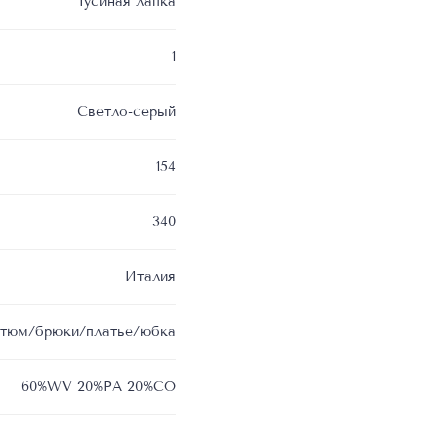
Гусиная лапка
1
Светло-серый
154
340
Италия
тюм/брюки/платье/юбка
60%WV 20%PA 20%CO