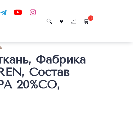
0
E
ткань, Фабрика
EN, Состав
PA 20%CO,