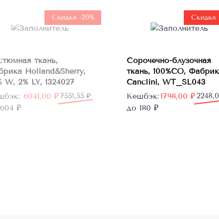
Нет в
наличии
Скидка -20%
Скидка 
В
стюмная ткань,
Сорочечно-блузочная
корзину
брика Holland&Sherry,
ткань, 100%CO, Фабрик
 W, 2% LY, 1324027
Canclini, WT_SL043
рвоначальная
кущая
Первоначальная
Текущая
шбэк:
6041,00
₽
7551,55
₽
Кешбэк:
1798,00
₽
2248,
а
а:
цена
цена:
604 ₽
до 180 ₽
тавляла
1,00 ₽.
составляла
1798,00 ₽.
1,55 ₽.
2248,00 ₽.