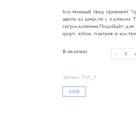
составляла
1890,00 ₽.
3780,00 ₽.
Костюмный твид орнамент "гу
цвета из шерсти с хлопком. Т
гигроскопична.Подойдёт для
шорт, юбок, платьев и костю
В наличии
Количест
товара
Костюмна
ткань,
Артикул:
TL17_5
Фабрика
RALPH
SALE
LAUREN,
Состав
60%WV
20%PA
20%CO,
TL17_5