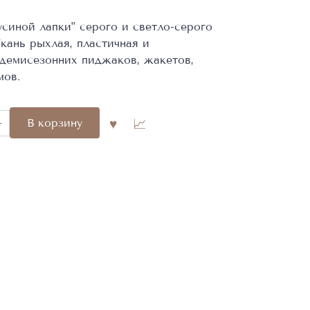
синой лапки" серого и светло-серого
кань рыхлая, пластичная и
 демисезонних пиджаков, жакетов,
мов.
во
В корзину
я