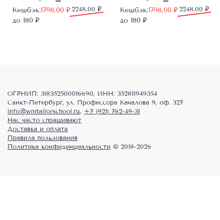
Первоначальная
Текущая
2248,00
₽
Первоначальная
Текущая
2248,00
₽
Кешбэк:
1798,00
₽
Кешбэк:
1798,00
₽
цена
цена:
цена
цена:
до 180 ₽
до 180 ₽
составляла
1798,00 ₽.
составляла
1798,00 ₽.
2248,00 ₽.
2248,00 ₽.
ОГРНИП: 318352500016690, ИНН: 352811949354
Санкт-Петербург, ул. Профессора Качалова 9, оф. 327
info@wmtailorschool.ru
,
+7 (921) 762-49-31
Нас часто спрашивают
Доставка и оплата
Правила пользования
Политика конфиденциальности
© 2018-2026