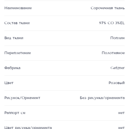
Наименование
Сорочечная ткань
Состав ткани
97% CO 3%EL
Вид ткани
Поплин
Переплетение
Полотняное
Фабрика
Getzner
Цвет
Розовый
Рисунок/Орнамент
Без рисунка/орнамента
Раппорт см
нет
Цвет рисунка/орнамента
нет