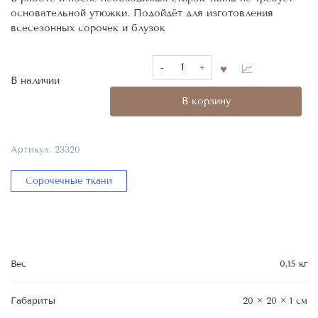
основательной утюжки. Подойдёт для изготовления
всесезонных сорочек и блузок
Количество
товара
В наличии
Сорочечная
В корзину
ткань,
Фабрика
Getzner,
Артикул:
23320
Состав
97%
Сорочечные ткани
CO
3%EL,
23320
Вес
0,15 кг
Габариты
20 × 20 × 1 см