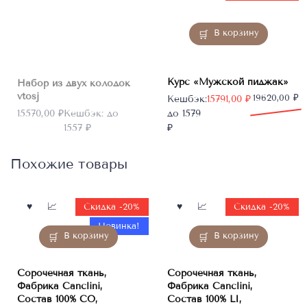
наличии
В корзину
Курс «Мужской пиджак»
Набор из двух колодок
vtosj
Первоначальная
Текущая
19620,00
₽
Кешбэк:
15791,00
₽
цена
цена:
15570,00
₽
Кешбэк:
до
до 1579
составляла
15791,00 ₽.
1557 ₽
₽
19620,00 ₽.
Похожие товары
Скидка -20%
Скидка -20%
Новинка!
В корзину
В корзину
Сорочечная ткань,
Сорочечная ткань,
Фабрика Canclini,
Фабрика Canclini,
Состав 100% CO,
Состав 100% LI,