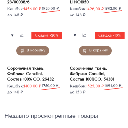
23/00038/6
LINO1950
Первоначальная
Текущая
1820,00
₽
Первоначальная
Текущая
1782,00
₽
Кешбэк:
1456,00
₽
Кешбэк:
1426,00
₽
цена
цена:
цена
цена:
до 146 ₽
до 143 ₽
составляла
1456,00 ₽.
составляла
1426,00 ₽.
1820,00 ₽.
1782,00 ₽.
Скидка -20%
Скидка -10%
В корзину
В корзину
Сорочечная ткань,
Сорочечная ткань,
Фабрика Canclini,
Фабрика Canclini,
Состав 100% CO, 26432
Состав 100%CO, 54381
Первоначальная
Текущая
1750,00
₽
Первоначальная
Текущая
1694,00
₽
Кешбэк:
1400,00
₽
Кешбэк:
1525,00
₽
цена
цена:
цена
цена:
до 140 ₽
до 153 ₽
составляла
1400,00 ₽.
составляла
1525,00 ₽.
1750,00 ₽.
1694,00 ₽.
Недавно просмотренные товары