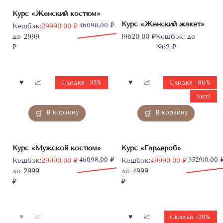
Курс «Женский костюм»
Курс «Женский жакет»
Первоначальная
Текущая
46098,00
₽
Кешбэк:
29990,00
₽
цена
цена:
до 2999
19620,00
₽
Кешбэк:
до
составляла
29990,00 ₽.
₽
1962 ₽
46098,00 ₽.
Скидка -35%
Скидка -86%
Хит!
В корзину
В корзину
Курс «Мужской костюм»
Курс «Гардероб»
Первоначальная
Текущая
46098,00
₽
Первоначальная
Текущая
352910,00
Кешбэк:
29990,00
₽
Кешбэк:
49990,00
₽
цена
цена:
цена
цена:
до 2999
до 4999
составляла
29990,00 ₽.
составляла
49990,00 ₽.
₽
₽
46098,00 ₽.
352910,00 ₽.
Скидка -20%
Нет в