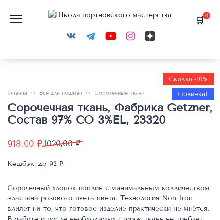
Перейти
к
0
содержанию
Скидка -10%
Главная
Всё для пошива
Сорочечные ткани
Новинка!
Сорочечная ткань, Фабрика Getzner,
Состав 97% CO 3%EL, 23320
Первоначальная
Текущая
918,00
₽
1020,00
₽
цена
цена:
Кешбэк:
до 92 ₽
составляла
918,00 ₽.
1020,00 ₽.
Сорочечный хлопок поплин с минимальным колличеством
эластана розового цвета цвета. Технология Non Iron
влияет на то, что готовое изделие практически не мнётся.
В работе и после необходимых стирок ткань не требует