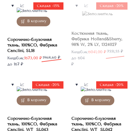
Нет в
Скидка -15%
Скидка -20%
наличии
В корзину
Костюмная ткань,
Фабрика Holland&Sherry,
Сорочечно-блузочная
98% W, 2% LY, 1324027
ткань, 100%CO, Фабрика
Canclini, SL18
Первоначальная
Текущая
7551,55
₽
Кешбэк:
6041,00
₽
Первоначальная
Текущая
1968,60
₽
цена
цена:
Кешбэк:
1673,00
₽
до 604
цена
цена:
составляла
6041,00 ₽.
до 167 ₽
₽
составляла
1673,00 ₽.
7551,55 ₽.
1968,60 ₽.
Скидка -20%
Скидка -20%
В корзину
В корзину
Сорочечно-блузочная
Сорочечно-блузочная
ткань, 100%CO, Фабрика
ткань, 100%CO, Фабрика
Canclini, WT_SL043
Canclini, WT_SL042