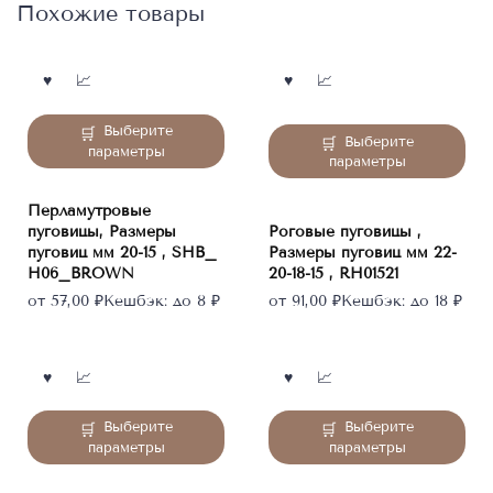
Похожие товары
Этот
Выберите
Этот
Выберите
товар
параметры
товар
параметры
имеет
имеет
несколько
несколько
Перламутровые
вариаций.
вариаций.
пуговицы, Размеры
Роговые пуговицы ,
Опции
Опции
пуговиц мм 20-15 , SHB_
Размеры пуговиц мм 22-
можно
H06_BROWN
20-18-15 , RH01521
можно
выбрать
выбрать
от
57,00
₽
Кешбэк:
до 8 ₽
от
91,00
₽
Кешбэк:
до 18 ₽
на
на
странице
странице
товара.
товара.
Этот
Этот
Выберите
Выберите
товар
товар
параметры
параметры
имеет
имеет
несколько
несколько