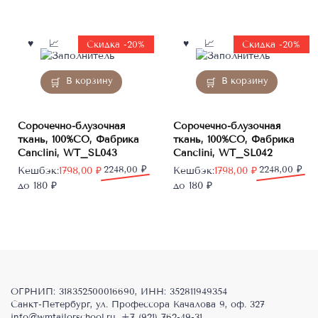
составляла
1673,00 ₽.
7551,55 ₽.
1968,60 ₽.
Скидка -20%
Скидка -20%
В корзину
В корзину
Сорочечно-блузочная
Сорочечно-блузочная
ткань, 100%CO, Фабрика
ткань, 100%CO, Фабрика
Canclini, WT_SL043
Canclini, WT_SL042
Первоначальная
Текущая
2248,00
₽
Первоначальная
Текущая
2248,00
₽
Кешбэк:
1798,00
₽
Кешбэк:
1798,00
₽
цена
цена:
цена
цена:
до 180 ₽
до 180 ₽
составляла
1798,00 ₽.
составляла
1798,00 ₽.
2248,00 ₽.
2248,00 ₽.
ОГРНИП: 318352500016690, ИНН: 352811949354
Санкт-Петербург, ул. Профессора Качалова 9, оф. 327
info@wmtailorschool.ru
,
+7 (921) 762-49-31