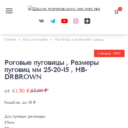
Перейти
к
0
содержанию
Главная
Всё для пошива
Пуговицы для верхней одежды
Скидка -50%
Роговые пуговицы , Размеры
пуговиц мм 25-20-15 , HB-
DRBROWN
от
43,50
₽
87,00
₽
Кешбэк:
до 10 ₽
Доступные размеры:
25мм