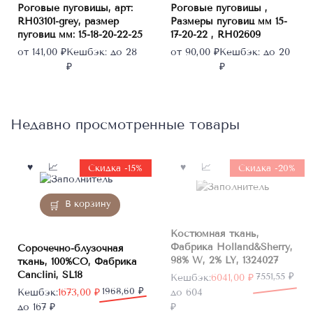
Роговые пуговицы, арт:
Роговые пуговицы ,
вариаций.
вариаций.
RH03101-grey, размер
Размеры пуговиц мм 15-
Опции
Опции
пуговиц мм: 15-18-20-22-25
17-20-22 , RH02609
можно
можно
от
141,00
₽
Кешбэк:
до 28
от
90,00
₽
Кешбэк:
до 20
выбрать
выбрать
₽
₽
на
на
странице
странице
товара.
товара.
Недавно просмотренные товары
Нет в
Скидка -15%
Скидка -20%
наличии
В корзину
Костюмная ткань,
Фабрика Holland&Sherry,
Сорочечно-блузочная
98% W, 2% LY, 1324027
ткань, 100%CO, Фабрика
Canclini, SL18
Первоначальная
Текущая
7551,55
₽
Кешбэк:
6041,00
₽
Первоначальная
Текущая
1968,60
₽
цена
цена:
Кешбэк:
1673,00
₽
до 604
цена
цена:
составляла
6041,00 ₽.
до 167 ₽
₽