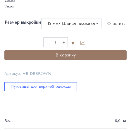
20мм
15мм
Размер выкройки
Очистить
Количество
товара
Роговые
В корзину
пуговицы
,
Размеры
Артикул:
HB-DRBROWN
пуговиц
мм
Пуговицы для верхней одежды
25-
20-
15
,
HB-
DRBROWN
Вес
0,01 кг