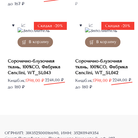
цена
цена:
составляла
6041,00 ₽.
до 167 ₽
₽
составляла
1673,00 ₽.
7551,55 ₽.
1968,60 ₽.
Скидка -20%
Скидка -20%
В корзину
В корзину
Сорочечно-блузочная
Сорочечно-блузочная
ткань, 100%CO, Фабрика
ткань, 100%CO, Фабрика
Canclini, WT_SL043
Canclini, WT_SL042
Первоначальная
Текущая
2248,00
₽
Первоначальная
Текущая
2248,00
₽
Кешбэк:
1798,00
₽
Кешбэк:
1798,00
₽
цена
цена:
цена
цена:
до 180 ₽
до 180 ₽
составляла
1798,00 ₽.
составляла
1798,00 ₽.
2248,00 ₽.
2248,00 ₽.
ОГРНИП: 318352500016690, ИНН: 352811949354