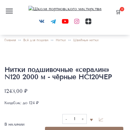
Перейти
к
0
содержанию
Главная
Всё для пошива
Нитки
Швейные нитки
Нитки подшивочные «сералин»
N120 2000 м - чёрные НС120ЧЕР
1243,00
₽
Кешбэк:
до 124 ₽
Количество
товара
В наличии
Нитки