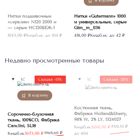
В корзину
Нитки подшивочные
Нитки «Gutermann» 1000
«сералин» N120 2000 м
м универсальные, серые
— серые НС120БЕЖ-1
Gtm_m_036
1043,00
₽
Кешбэк:
до 104 ₽
418,00
₽
Кешбэк:
до 42 ₽
Недавно просмотренные товары
Нет в
Скидка -15%
Скидка -20%
наличии
В корзину
Костюмная ткань,
Фабрика Holland&Sherry,
Сорочечно-блузочная
98% W, 2% LY, 1324027
ткань, 100%CO, Фабрика
Canclini, SL18
Первоначальная
Текущая
7551,55
₽
Кешбэк:
6041,00
₽
Первоначальная
Текущая
1968,60
₽
цена
цена:
Кешбэк:
1673,00
₽
до 604