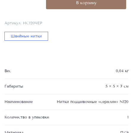
В корзину
подшивочные
«сералин»
N120
Артикул:
НС120ЧЕР
2000
м
Швейные нитки
-
чёрные
НС120ЧЕР
Вес
0,04 кг
Габариты
5 × 5 × 7 см
Наименование
Нитки подшивочные «сералин» N120
Количество в упаковке
1
Материал
П/Э