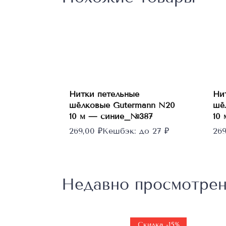
странице
товара.
В
корзину
Нитки петельные
Ни
шёлковые Gutermann N20
шё
10 м — синие_№387
10
269,00
₽
Кешбэк:
до 27 ₽
26
Недавно просмотре
Скидка -15%