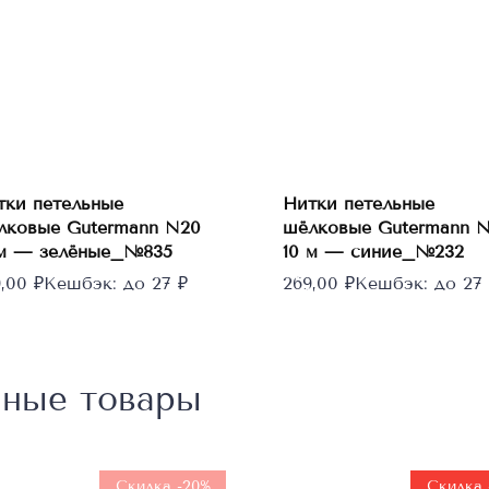
В
В
корзину
корзину
тки петельные
Нитки петельные
лковые Gutermann N20
шёлковые Gutermann 
 м — зелёные_№835
10 м — синие_№232
9,00
₽
Кешбэк:
до 27 ₽
269,00
₽
Кешбэк:
до 27 
нные товары
Нет в
наличии
Скидка -20%
Скидка 