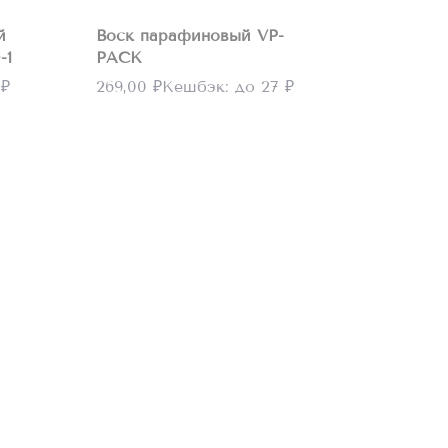
й
Воск парафиновый VP-
-1
PACK
 ₽
269,00
₽
Кешбэк:
до 27 ₽