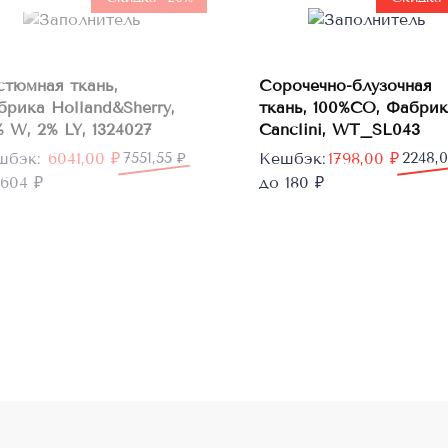
В
стюмная ткань,
Сорочечно-блузочная
корзину
брика Holland&Sherry,
ткань, 100%CO, Фабрик
 W, 2% LY, 1324027
Canclini, WT_SL043
рвоначальная
кущая
Первоначальная
Текущая
шбэк:
6041,00
₽
7551,55
₽
Кешбэк:
1798,00
₽
2248,
а
а:
цена
цена:
604 ₽
до 180 ₽
тавляла
1,00 ₽.
составляла
1798,00 ₽.
1,55 ₽.
2248,00 ₽.