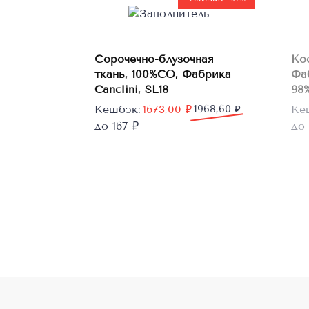
В
Сорочечно-блузочная
Ко
корзину
ткань, 100%CO, Фабрика
Фа
Canclini, SL18
98%
Первоначальная
Текущая
Пе
Те
Кешбэк:
1673,00
₽
1968,60
₽
Ке
цена
цена:
цен
цен
до 167 ₽
до 
составляла
1673,00 ₽.
сос
604
1968,60 ₽.
755