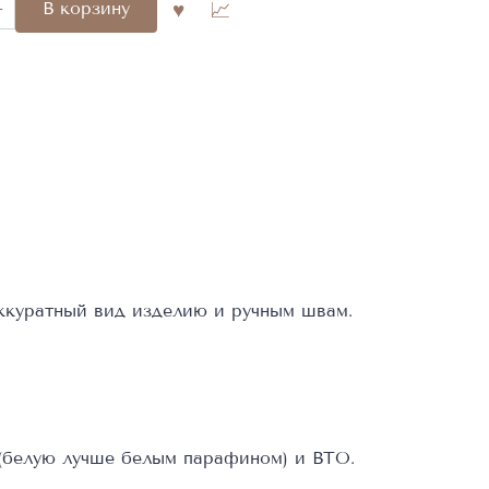
В корзину
n
702
ккуратный вид изделию и ручным швам.
(белую лучше белым парафином) и ВТО.