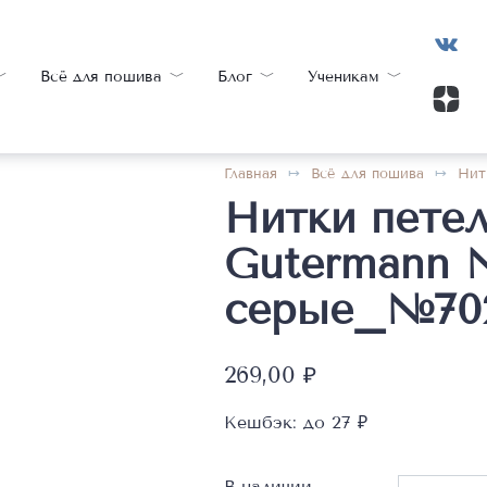
Всё для пошива
Блог
Ученикам
Главная
Всё для пошива
Нит
Нитки пете
Gutermann 
серые_№70
269,00
₽
Кешбэк:
до 27 ₽
В наличии
Количест