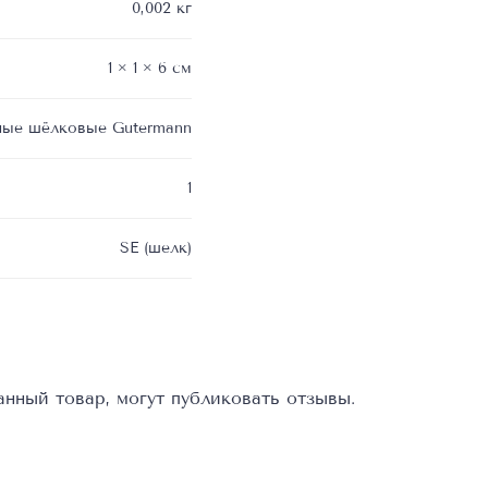
0,002 кг
1 × 1 × 6 см
ные шёлковые Gutermann
1
SE (шелк)
нный товар, могут публиковать отзывы.