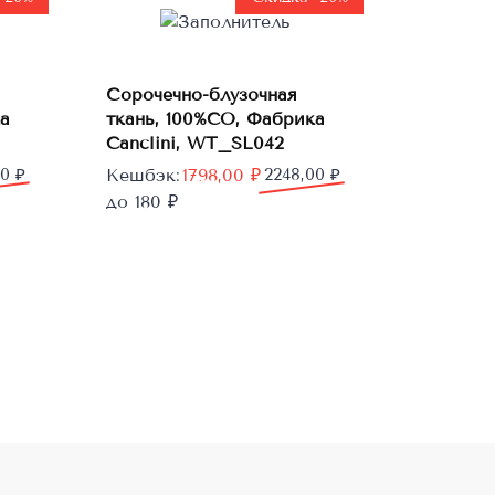
В
Сорочечно-блузочная
корзину
а
ткань, 100%CO, Фабрика
Canclini, WT_SL042
Первоначальная
Текущая
00
₽
Кешбэк:
1798,00
₽
2248,00
₽
цена
цена:
до 180 ₽
составляла
1798,00 ₽.
2248,00 ₽.