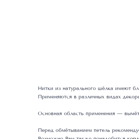
Нитки из натурального шёлка имеют бл
Применяются в различных видах декора
Основная область применения — вымёт
Перед обмётыванием петель рекоменду
Возможно Вам также понадобится
корд