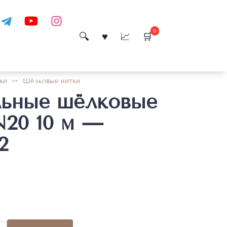
0
ки
Шёлковые нитки
льные шёлковые
N20 10 м —
2
во