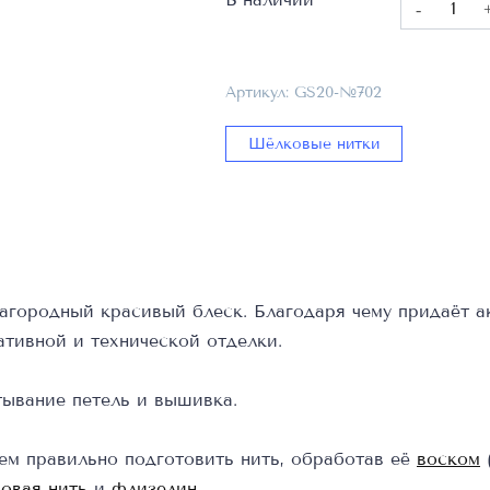
товара
Нитки
петельные
Артикул:
GS20-№702
шёлковые
Guterman
Шёлковые нитки
N20
10
м
—
серые_№
агородный красивый блеск. Благодаря чему придаёт а
тивной и технической отделки.
ывание петель и вышивка.
ем правильно подготовить нить, обработав её
воском
овая нить
и
флизелин
.