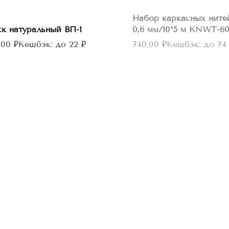
В
корзину
Набор каркасных ните
ск натуральный ВП-1
0,6 мм/10*5 м KNWT-60
5,00
₽
Кешбэк:
до 22 ₽
740,00
₽
Кешбэк:
до 74