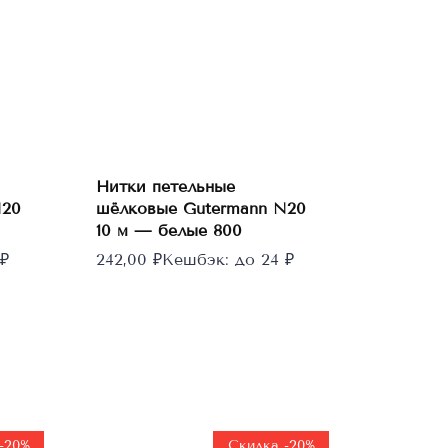
В
корзину
Нитки петельные
N20
шёлковые Gutermann N20
10 м — белые 800
₽
242,00
₽
Кешбэк:
до 24 ₽
-20%
Скидка -20%