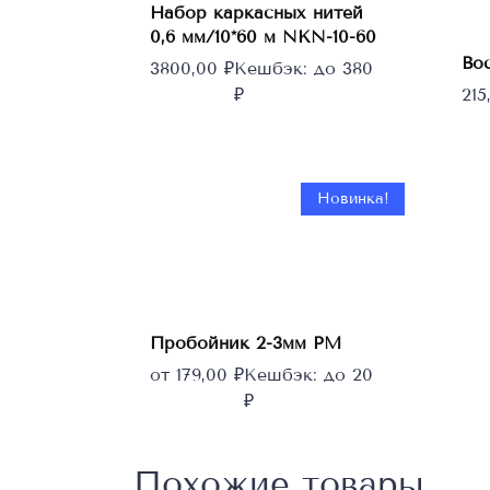
корзину
Набор каркасных нитей
0,6 мм/10*60 м NKN-10-60
Во
3800,00
₽
Кешбэк:
до 380
₽
21
Новинка!
Этот
товар
Выберите
параметры
имеет
Пробойник 2-3мм РМ
несколько
от
179,00
₽
Кешбэк:
до 20
вариаций.
₽
Опции
можно
выбрать
Похожие товары
на