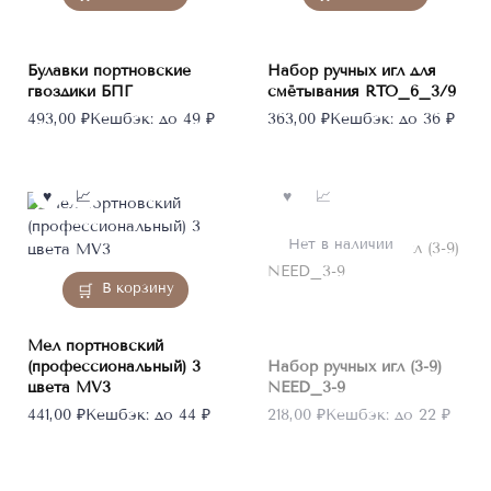
Булавки портновские
Набор ручных игл для
гвоздики БПГ
смётывания RTO_6_3/9
493,00
₽
Кешбэк:
до 49 ₽
363,00
₽
Кешбэк:
до 36 ₽
Нет в наличии
В корзину
Мел портновский
(профессиональный) 3
Набор ручных игл (3-9)
цвета MV3
NEED_3-9
441,00
₽
Кешбэк:
до 44 ₽
218,00
₽
Кешбэк:
до 22 ₽