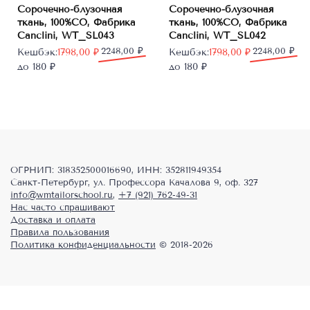
Сорочечно-блузочная
Сорочечно-блузочная
ткань, 100%CO, Фабрика
ткань, 100%CO, Фабрика
Canclini, WT_SL043
Canclini, WT_SL042
Первоначальная
Текущая
2248,00
₽
Первоначальная
Текущая
2248,00
₽
Кешбэк:
1798,00
₽
Кешбэк:
1798,00
₽
цена
цена:
цена
цена:
до 180 ₽
до 180 ₽
составляла
1798,00 ₽.
составляла
1798,00 ₽.
2248,00 ₽.
2248,00 ₽.
ОГРНИП: 318352500016690, ИНН: 352811949354
Санкт-Петербург, ул. Профессора Качалова 9, оф. 327
info@wmtailorschool.ru
,
+7 (921) 762-49-31
Нас часто спрашивают
Доставка и оплата
Правила пользования
Политика конфиденциальности
© 2018-2026