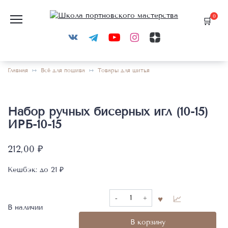
Перейти
к
0
содержанию
Главная
Всё для пошива
Товары для шитья
Набор ручных бисерных игл (10-15)
ИРБ-10-15
212,00
₽
Кешбэк:
до 21 ₽
Количество
товара
В наличии
Набор
В корзину
ручных