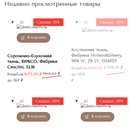
Недавно просмотренные товары
Нет в
Скидка -15%
Скидка -20%
наличии
В корзину
Костюмная ткань,
Фабрика Holland&Sherry,
Сорочечно-блузочная
98% W, 2% LY, 1324027
ткань, 100%CO, Фабрика
Canclini, SL18
Первоначальная
Текущая
7551,55
₽
Кешбэк:
6041,00
₽
Первоначальная
Текущая
1968,60
₽
цена
цена:
Кешбэк:
1673,00
₽
до 604
цена
цена:
составляла
6041,00 ₽.
до 167 ₽
₽
составляла
1673,00 ₽.
7551,55 ₽.
1968,60 ₽.
Скидка -20%
Скидка -20%
В корзину
В корзину