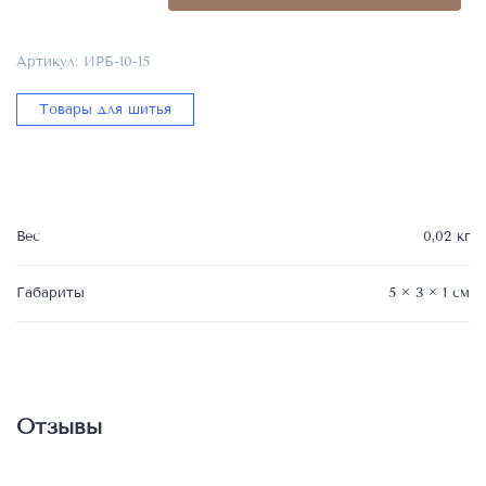
бисерных
игл
Артикул:
ИРБ-10-15
(10-
15)
Товары для шитья
ИРБ-10-
15
Вес
0,02 кг
Габариты
5 × 3 × 1 см
Отзывы