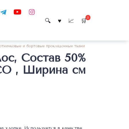
0
отничковые и бортовые прокладочные ткани
ос, Состав 50%
CO , Ширина см
а хлопке. Используется в качестве