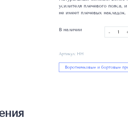
усилителя плечевого пояса, и
не имеет плечевых накладок.
В наличии
Количест
товара
Конский
волос,
Артикул:
HH
Состав
50%
Воротничковые и бортовые пр
HAIR,
50%
CO
,
Ширина
см
ения
50,
HH