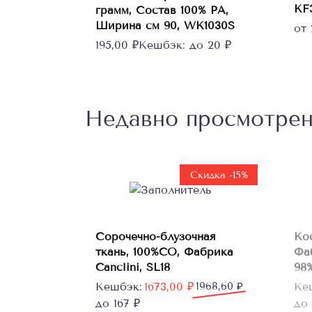
KF
грамм, Состав 100% PA,
Ширина см 90, WK1030S
от
195,00
₽
Кешбэк:
до 20 ₽
Недавно просмотре
Скидка -15%
В
Сорочечно-блузочная
Ко
корзину
ткань, 100%CO, Фабрика
Фа
Canclini, SL18
98%
Первоначальная
Текущая
Пе
Те
Кешбэк:
1673,00
₽
1968,60
₽
Ке
цена
цена:
цен
цен
до 167 ₽
до 