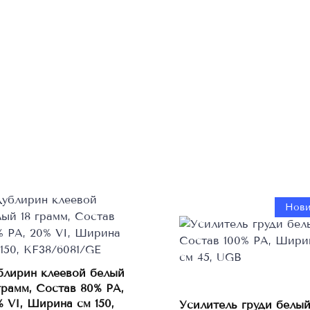
Нови
блирин клеевой белый
Этот
Выберите
грамм, Состав 80% PA,
товар
параметры
% VI, Ширина см 150,
Усилитель груди белый
В корзину