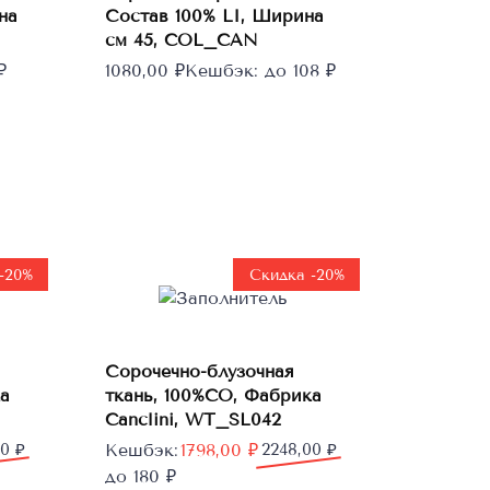
В корзину
на
Состав 100% LI, Ширина
см 45, COL_CAN
₽
1080,00
₽
Кешбэк:
до 108 ₽
-20%
Скидка -20%
В
Сорочечно-блузочная
корзину
а
ткань, 100%CO, Фабрика
Canclini, WT_SL042
Первоначальная
Текущая
00
₽
Кешбэк:
1798,00
₽
2248,00
₽
цена
цена:
до 180 ₽