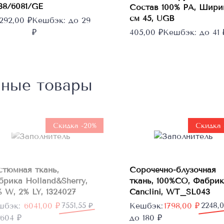
имеет
38/6081/GE
Состав 100% PA, Шири
несколько
см 45, UGB
292,00
₽
Кешбэк:
до 29
вариаций.
₽
405,00
₽
Кешбэк:
до 41 
Опции
можно
выбрать
на
нные товары
странице
товара.
Нет в
наличии
Скидка -20%
Скидка 
В
стюмная ткань,
Сорочечно-блузочная
корзину
брика Holland&Sherry,
ткань, 100%CO, Фабрик
 W, 2% LY, 1324027
Canclini, WT_SL043
рвоначальная
кущая
Первоначальная
Текущая
шбэк:
6041,00
₽
7551,55
₽
Кешбэк:
1798,00
₽
2248,
а
а:
цена
цена:
604 ₽
до 180 ₽