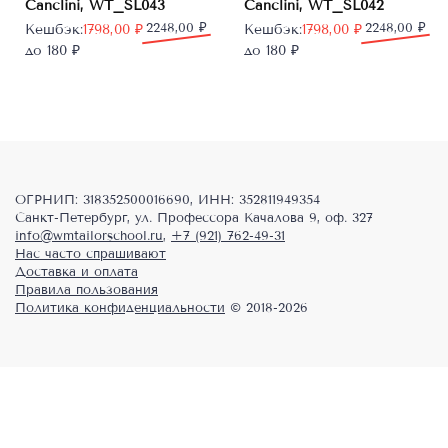
Canclini, WT_SL043
Canclini, WT_SL042
Первоначальная
Текущая
2248,00
₽
Первоначальная
Текущая
2248,00
₽
Кешбэк:
1798,00
₽
Кешбэк:
1798,00
₽
цена
цена:
цена
цена:
до 180 ₽
до 180 ₽
составляла
1798,00 ₽.
составляла
1798,00 ₽.
2248,00 ₽.
2248,00 ₽.
ОГРНИП: 318352500016690, ИНН: 352811949354
Санкт-Петербург, ул. Профессора Качалова 9, оф. 327
info@wmtailorschool.ru
,
+7 (921) 762-49-31
Нас часто спрашивают
Доставка и оплата
Правила пользования
Политика конфиденциальности
© 2018-2026