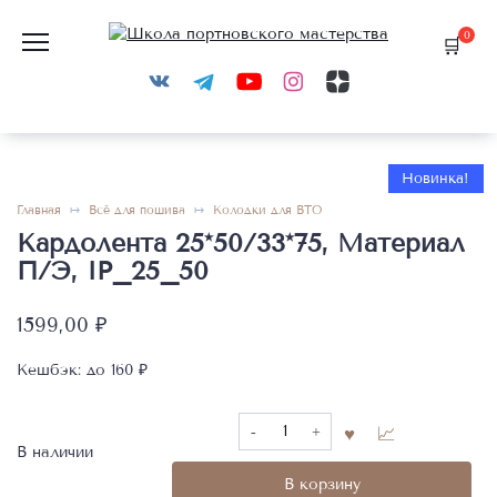
Перейти
к
0
содержанию
Новинка!
Главная
Всё для пошива
Колодки для ВТО
Кардолента 25*50/33*75, Материал
П/Э, IP_25_50
1599,00
₽
Кешбэк:
до 160 ₽
Количество
товара
В наличии
Кардолента
В корзину
25*50/33*75,