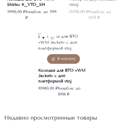
Shirts» K_VTO_SH
vtosj
5990,00
₽
Кешбэк:
до 599
15570,00
₽
Кешбэк:
до
₽
1557 ₽
В корзину
Колодка для ВТО «WM
Jacket» с доп
платформой vtoj
10980,00
₽
Кешбэк:
до
1098 ₽
Недавно просмотренные товары