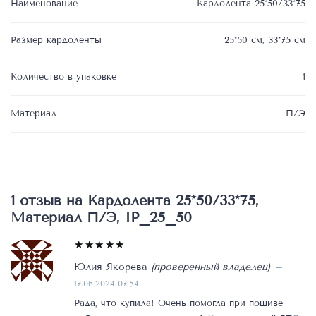
Наименование
Кардолента 25*50/33*75
Размер кардоленты
25*50 см, 33*75 см
Количество в упаковке
1
Материал
П/Э
1 отзыв на
Кардолента 25*50/33*75,
Материал П/Э, IP_25_50
Оценка
Юлия Якорева
(проверенный владелец)
–
5
из 5
17.06.2024 07:54
Рада, что купила! Очень помогла при пошиве