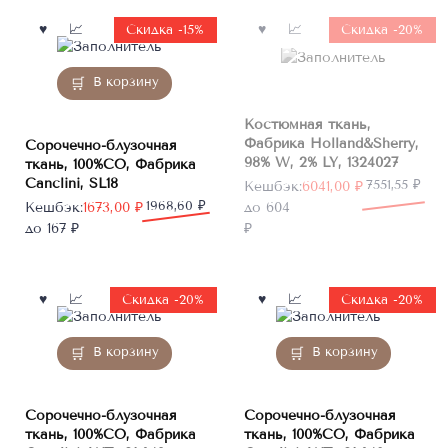
Нет в
Скидка -15%
Скидка -20%
наличии
В корзину
Костюмная ткань,
Фабрика Holland&Sherry,
Сорочечно-блузочная
98% W, 2% LY, 1324027
ткань, 100%CO, Фабрика
Canclini, SL18
Первоначальная
Текущая
7551,55
₽
Кешбэк:
6041,00
₽
Первоначальная
Текущая
1968,60
₽
цена
цена:
Кешбэк:
1673,00
₽
до 604
цена
цена:
составляла
6041,00 ₽.
до 167 ₽
₽
составляла
1673,00 ₽.
7551,55 ₽.
1968,60 ₽.
Скидка -20%
Скидка -20%
В корзину
В корзину
Сорочечно-блузочная
Сорочечно-блузочная
ткань, 100%CO, Фабрика
ткань, 100%CO, Фабрика