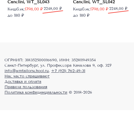
Canclini, WT_SL043
Canclini, WT_SL042
Первоначальная
Текущая
2248,00
₽
Первоначальная
Текущая
2248,00
₽
Кешбэк:
1798,00
₽
Кешбэк:
1798,00
₽
цена
цена:
цена
цена:
до 180 ₽
до 180 ₽
составляла
1798,00 ₽.
составляла
1798,00 ₽.
2248,00 ₽.
2248,00 ₽.
ОГРНИП: 318352500016690, ИНН: 352811949354
Санкт-Петербург, ул. Профессора Качалова 9, оф. 327
info@wmtailorschool.ru
,
+7 (921) 762-49-31
Нас часто спрашивают
Доставка и оплата
Правила пользования
Политика конфиденциальности
© 2018-2026