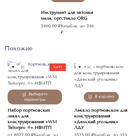
Инструмент для заточки
мела, оргстекло ORG
2460,00
₽
Кешбэк:
до 246
₽
Похожие
Хит!
Этот
Выберите
В корзину
товар
параметры
имеет
Набор портновских
Лекало портновское для
несколько
лекал для
конструирования
вариаций.
конструирования «WM
«Дамский угольник»
Опции
Tailorpro +» НВМТП
ЛДУ
можно
от
8922,00
₽
Кешбэк:
до
3525,00
₽
Кешбэк:
до 353