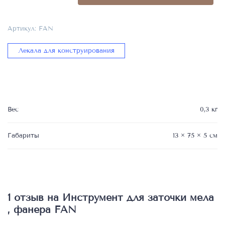
заточки
мела
Артикул:
FAN
,
фанера
Лекала для конструирования
FAN
Вес
0,3 кг
Габариты
13 × 75 × 5 см
1 отзыв на
Инструмент для заточки мела
, фанера FAN