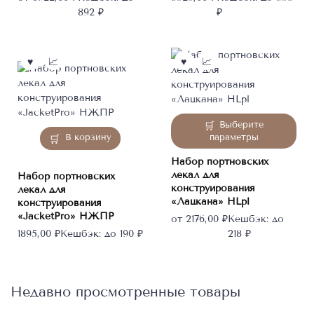
выбрать
892 ₽
₽
на
странице
товара.
Этот
Выберите
товар
В корзину
параметры
имеет
Набор портновских
несколько
лекал для
Набор портновских
вариаций.
конструирования
лекал для
Опции
«Лацкана» HLpl
конструирования
можно
«JacketPro» НЖПР
от
2176,00
₽
Кешбэк:
до
выбрать
1895,00
₽
Кешбэк:
до 190 ₽
218 ₽
на
странице
товара.
Недавно просмотренные товары