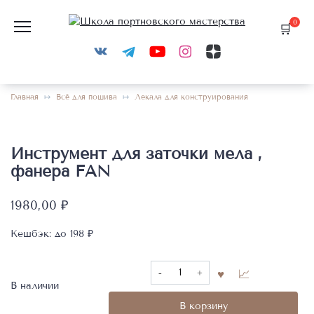
Перейти
к
0
содержанию
Главная
Всё для пошива
Лекала для конструирования
Инструмент для заточки мела ,
фанера FAN
1980,00
₽
Кешбэк:
до 198 ₽
Количество
товара
В наличии
Инструмент
В корзину
для