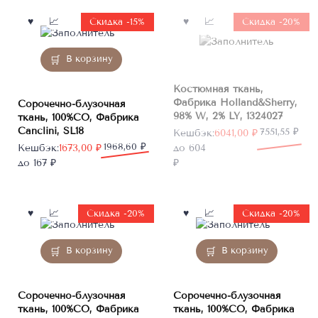
Нет в
Скидка -15%
Скидка -20%
наличии
В корзину
Костюмная ткань,
Фабрика Holland&Sherry,
Сорочечно-блузочная
98% W, 2% LY, 1324027
ткань, 100%CO, Фабрика
Canclini, SL18
Первоначальная
Текущая
7551,55
₽
Кешбэк:
6041,00
₽
Первоначальная
Текущая
1968,60
₽
цена
цена:
Кешбэк:
1673,00
₽
до 604
цена
цена:
составляла
6041,00 ₽.
до 167 ₽
₽
составляла
1673,00 ₽.
7551,55 ₽.
1968,60 ₽.
Скидка -20%
Скидка -20%
В корзину
В корзину
Сорочечно-блузочная
Сорочечно-блузочная
ткань, 100%CO, Фабрика
ткань, 100%CO, Фабрика