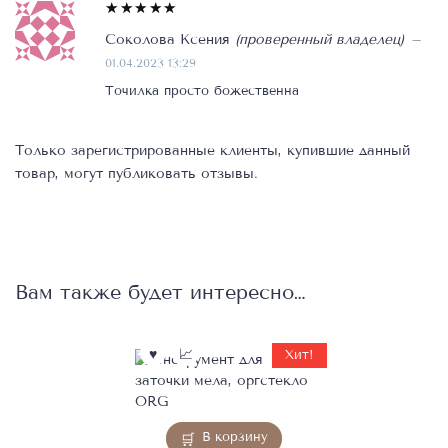
Оценка
Соколова Ксения
(проверенный владелец)
–
5
из 5
01.04.2023 13:29
Точилка просто божественна
Только зарегистрированные клиенты, купившие данный
товар, могут публиковать отзывы.
Вам также будет интересно…
Хит!
В корзину