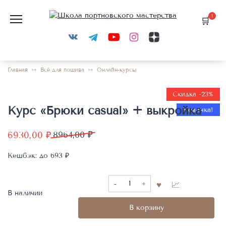
Перейти
к
1
содержанию
Главная
Всё для пошива
Онлайн-курсы
Скидка -23%
Курс «Брюки casual» + выкройка
Новинка!
Первоначальная
Текущая
6930,00
₽
8964,00
₽
цена
цена:
Кешбэк:
до 693 ₽
составляла
6930,00 ₽.
8964,00 ₽.
Количество
товара
В наличии
Курс
В корзину
«Брюки
casual»