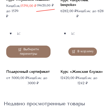
Курс «Воротник
bespoke»
Первоначальная
Текущая
19620,00
₽
Кешбэк:
15791,00
₽
цена
цена:
до 1579
6282,00
₽
Кешбэк:
до 628
составляла
15791,00 ₽.
₽
₽
19620,00 ₽.
Этот
Выберите
В корзину
товар
параметры
имеет
несколько
вариаций.
Подарочный сертификат
Курс «Женская блузка»
Опции
от
5000,00
₽
Кешбэк:
до
12420,00
₽
Кешбэк:
до
можно
3000 ₽
1242 ₽
выбрать
на
странице
товара.
Недавно просмотренные товары