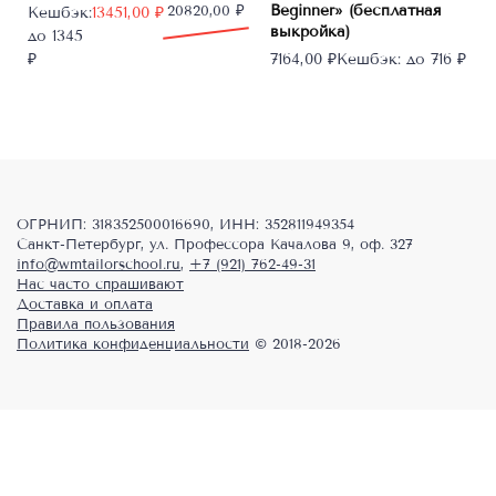
Beginner» (бесплатная
Первоначальная
Текущая
20820,00
₽
Кешбэк:
13451,00
₽
выкройка)
цена
цена:
до 1345
составляла
13451,00 ₽.
₽
7164,00
₽
Кешбэк:
до 716 ₽
20820,00 ₽.
ОГРНИП: 318352500016690, ИНН: 352811949354
Санкт-Петербург, ул. Профессора Качалова 9, оф. 327
info@wmtailorschool.ru
,
+7 (921) 762-49-31
Нас часто спрашивают
Доставка и оплата
Правила пользования
Политика конфиденциальности
© 2018-2026