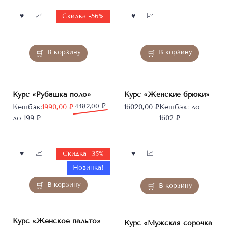
Скидка -56%
В корзину
В корзину
Курс «Рубашка поло»
Курс «Женские брюки»
Первоначальная
Текущая
4482,00
₽
Кешбэк:
1990,00
₽
16020,00
₽
Кешбэк:
до
цена
цена:
до 199 ₽
1602 ₽
составляла
1990,00 ₽.
4482,00 ₽.
Скидка -35%
Новинка!
В корзину
В корзину
Курс «Женское пальто»
Курс «Мужская сорочка