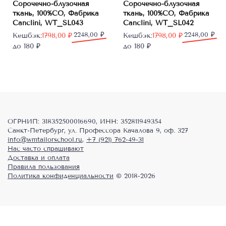
Сорочечно-блузочная
Сорочечно-блузочная
ткань, 100%CO, Фабрика
ткань, 100%CO, Фабрика
Canclini, WT_SL043
Canclini, WT_SL042
Первоначальная
Текущая
2248,00
₽
Первоначальная
Текущая
2248,00
₽
Кешбэк:
1798,00
₽
Кешбэк:
1798,00
₽
цена
цена:
цена
цена:
до 180 ₽
до 180 ₽
составляла
1798,00 ₽.
составляла
1798,00 ₽.
2248,00 ₽.
2248,00 ₽.
ОГРНИП: 318352500016690, ИНН: 352811949354
Санкт-Петербург, ул. Профессора Качалова 9, оф. 327
info@wmtailorschool.ru
,
+7 (921) 762-49-31
Нас часто спрашивают
Доставка и оплата
Правила пользования
Политика конфиденциальности
© 2018-2026