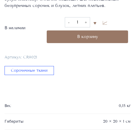
безупречных сорочек и блузок, летних платьев.
Количество
товара
В наличии
Сорочечная
В корзину
ткань,
Фабрика
Monti,
Артикул:
CR8021
Состав
100%
Сорочечные ткани
CO,
CR8021
Вес
0,15 кг
Габариты
20 × 20 × 1 см