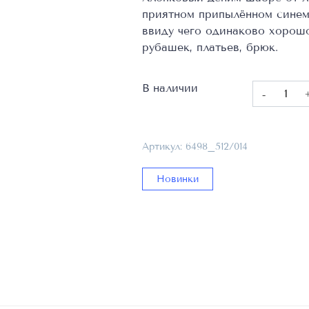
приятном припылённом синем 
ввиду чего одинаково хорош
рубашек, платьев, брюк.
В наличии
Количест
товара
Сорочечн
ткань,
Артикул:
6498_512/014
Фабрика
Canclini,
Новинки
97%
CO,
3%
EL,
6498_512/