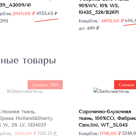
059_A3009/41
90%WV, 10% WS,
10435_528/B2871
рвоначальная
кущая
шбэк:
3949,00
₽
4935,63
₽
а
а:
Первоначальная
Текущая
 395
Кешбэк:
4893,00
₽
6116,
тавляла
9,00 ₽.
цена
цена:
до 489 ₽
5,63 ₽.
составляла
4893,00 ₽.
6116,10 ₽.
нные товары
Нет в
наличии
Скидка -20%
Скидка 
В
стюмная ткань,
Сорочечно-блузочная
корзину
брика Holland&Sherry,
ткань, 100%CO, Фабрик
 W, 2% LY, 1324027
Canclini, WT_SL043
рвоначальная
кущая
Первоначальная
Текущая
шбэк:
6041,00
₽
7551,55
₽
Кешбэк:
1798,00
₽
2248,