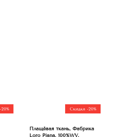
-20%
Скидка -20%
Плащёвая ткань, Фабрика
В
корзину
Loro Piana, 100%WV,