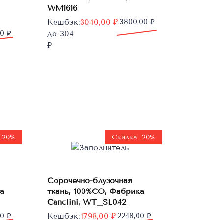
WM1616
Первоначальная
Текущая
Кешбэк:
3040,00
₽
3800,00
₽
цена
цена:
10
₽
до 304
составляла
3040,00 ₽.
₽
3800,00 ₽.
-20%
Скидка -20%
В
Сорочечно-блузочная
корзину
а
ткань, 100%CO, Фабрика
Canclini, WT_SL042
Первоначальная
Текущая
00
₽
Кешбэк:
1798,00
₽
2248,00
₽