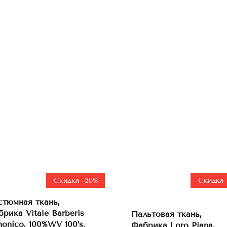
Скидка -20%
Скидка 
стюмная ткань,
В
рика Vitale Barberis
Пальтовая ткань,
В
корзину
onico, 100%WV 100’s,
корзину
Фабрика Loro Piana,