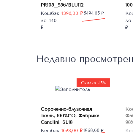
PR105_956/BLU112
10
Первоначальная
Текущая
Пе
Те
Кешбэк:
4396,00
₽
5494,65
₽
Ке
цена
цена:
цен
цен
до 440
до
составляла
4396,00 ₽.
сос
394
₽
₽
5494,65 ₽.
493
Недавно просмотре
Скидка -15%
В
Сорочечно-блузочная
Ко
корзину
ткань, 100%CO, Фабрика
Фа
Canclini, SL18
98%
Первоначальная
Текущая
Пе
Те
Кешбэк:
1673,00
₽
1968,60
₽
Ке