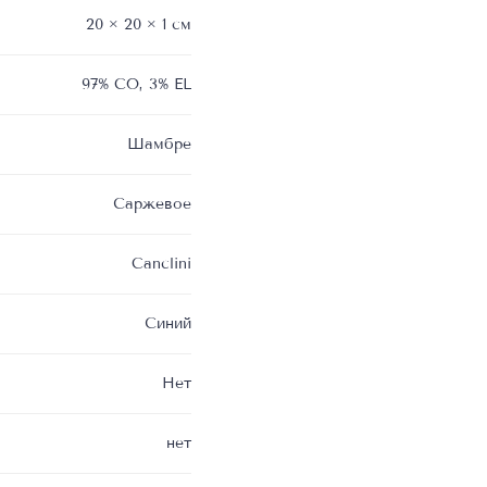
20 × 20 × 1 см
97% CO, 3% EL
Шамбре
Саржевое
Canclini
Синий
Нет
нет