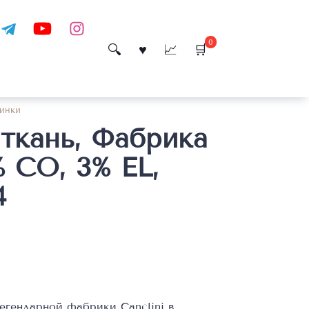
0
инки
ткань, Фабрика
% CO, 3% EL,
4
егендарной фабрики Canclini в