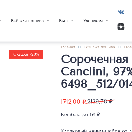
Всё для пошива
Блог
Ученикам
Главная
Всё для пошива
Нов
Скидка -20%
Сорочечная 
Canclini, 97
6498_512/01
Первоначальная
Текущая
1712,00
₽
2139,78
₽
цена
цена:
Кешбэк:
до 171 ₽
составляла
1712,00 ₽.
2139,78 ₽.
Хлопковый деним-шабре от л