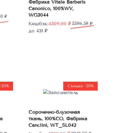
Фабрика Vitale Barberis
В корзину
Canonico, 100%WV,
WG3044
00
₽
Первоначальная
Текущая
Кешбэк:
4309,00
₽
5386,58
₽
цена
цена:
до 431 ₽
составляла
4309,00 ₽.
5386,58 ₽.
-20%
Скидка -20%
В
Сорочечно-блузочная
корзину
а
ткань, 100%CO, Фабрика
Canclini, WT_SL042