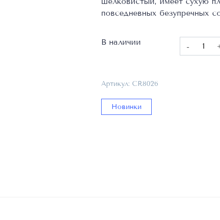
шелковистый, имеет сухую пл
повседневных безупречных со
В наличии
Количест
товара
Сорочечн
ткань,
Артикул:
CR8026
Фабрика
Canclini,
Новинки
100%
CO,
CR8026