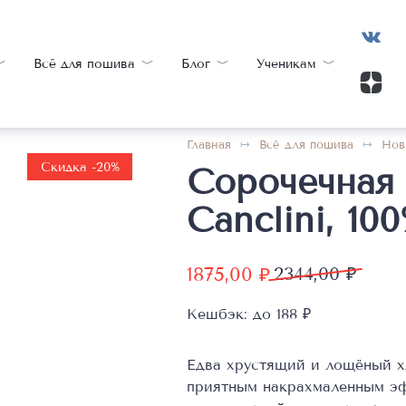
Всё для пошива
Блог
Ученикам
Главная
Всё для пошива
Нов
Скидка -20%
Сорочечная 
Canclini, 1
Первоначальная
Текущая
1875,00
₽
2344,00
₽
цена
цена:
Кешбэк:
до 188 ₽
составляла
1875,00 ₽.
2344,00 ₽.
Едва хрустящий и лощёный х
приятным накрахмаленным эфф