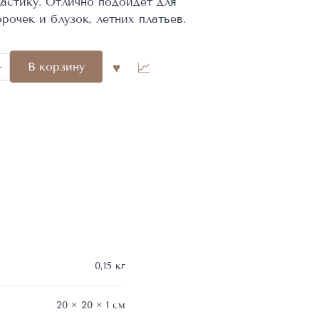
астику. Отлично подойдёт для
рочек и блузок, летних платьев.
во
В корзину
ая
0,15 кг
20 × 20 × 1 см