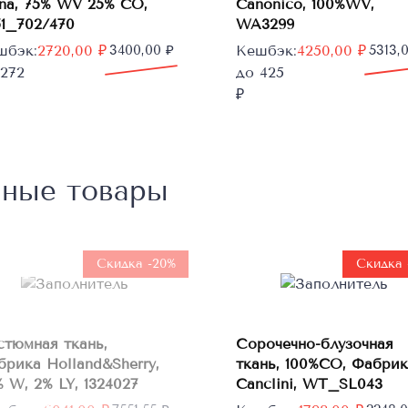
ana, 75% WV 25% CO,
Canonico, 100%WV,
51_702/470
WA3299
рвоначальная
кущая
Первоначальная
Текущая
шбэк:
2720,00
₽
3400,00
₽
Кешбэк:
4250,00
₽
5313,
а
а:
цена
цена:
 272
до 425
тавляла
0,00 ₽.
составляла
4250,00 ₽.
₽
0,00 ₽.
5313,00 ₽.
нные товары
Нет в
наличии
Скидка -20%
Скидка 
В
стюмная ткань,
Сорочечно-блузочная
корзину
брика Holland&Sherry,
ткань, 100%CO, Фабрик
 W, 2% LY, 1324027
Canclini, WT_SL043