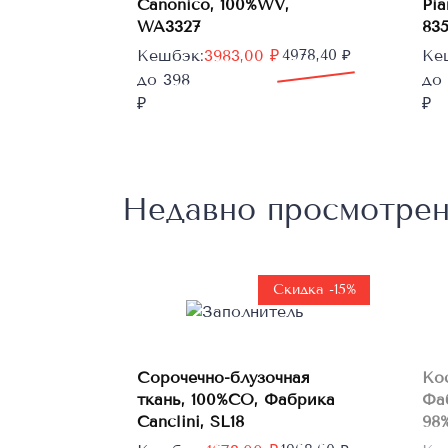
Canonico, 100%WV,
Pi
WA3327
83
Первоначальная
Текущая
Пе
Те
Кешбэк:
3983,00
₽
4978,40
₽
Ке
цена
цена:
цен
цен
до 398
до
составляла
3983,00 ₽.
сос
272
₽
₽
4978,40 ₽.
340
Недавно просмотре
Скидка -15%
В
Сорочечно-блузочная
Ко
корзину
ткань, 100%CO, Фабрика
Фа
Canclini, SL18
98%