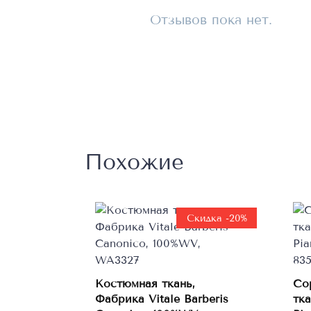
Отзывов пока нет.
Похожие
Скидка -20%
Костюмная ткань,
Со
Фабрика Vitale Barberis
тк
В корзину