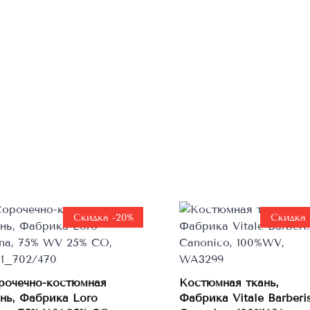
Скидка -20%
Скидка 
рочечно-костюмная
Костюмная ткань,
ань, Фабрика Loro
Фабрика Vitale Barberi
В корзину
В корзину