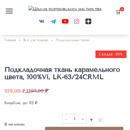
Перейти
к
0
содержанию
Главная
Всё для пошива
Подкладочные ткани
Скидка -20%
Подкладочная ткань карамельного
цвета, 100%Vi, LK-63/24CRML
Первоначальная
Текущая
1119,00
₽
1399,00
₽
цена
цена:
Кешбэк:
до 112 ₽
составляла
1119,00 ₽.
1399,00 ₽.
Количество
товара
В наличии
Подкладочная