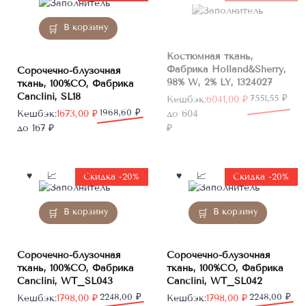
В корзину
Костюмная ткань,
Фабрика Holland&Sherry,
Сорочечно-блузочная
98% W, 2% LY, 1324027
ткань, 100%CO, Фабрика
Canclini, SL18
Первоначальная
Текущая
7551,55
₽
Кешбэк:
6041,00
₽
Первоначальная
Текущая
1968,60
₽
цена
цена:
Кешбэк:
1673,00
₽
до 604
цена
цена:
составляла
6041,00 ₽.
до 167 ₽
₽
составляла
1673,00 ₽.
7551,55 ₽.
1968,60 ₽.
Скидка -20%
Скидка -20%
В корзину
В корзину
Сорочечно-блузочная
Сорочечно-блузочная
ткань, 100%CO, Фабрика
ткань, 100%CO, Фабрика
Canclini, WT_SL043
Canclini, WT_SL042
Первоначальная
Текущая
2248,00
₽
Первоначальная
Текущая
2248,00
₽
Кешбэк:
1798,00
₽
Кешбэк:
1798,00
₽