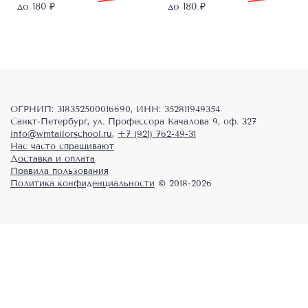
цена
цена:
цена
цена:
до 180 ₽
до 180 ₽
составляла
1798,00 ₽.
составляла
1798,00 ₽.
2248,00 ₽.
2248,00 ₽.
ОГРНИП: 318352500016690, ИНН: 352811949354
Санкт-Петербург, ул. Профессора Качалова 9, оф. 327
info@wmtailorschool.ru
,
+7 (921) 762-49-31
Нас часто спрашивают
Доставка и оплата
Правила пользования
Политика конфиденциальности
© 2018-2026