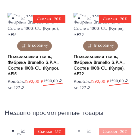
составляла
1106,00 ₽.
составляла
1272,00 ₽.
1382,00 ₽.
1590,00 ₽.
Скидка -20%
Скидка -20%
В корзину
В корзину
Подкладочная ткань,
Подкладочная ткань,
Фабрика Brunello S.P.A.,
Фабрика Brunello S.P.A.,
Состав 100% CU (Купро),
Состав 100% CU (Купра),
AF15
AF22
Первоначальная
Текущая
1590,00
₽
Первоначальная
Текущая
1590,00
₽
Кешбэк:
1272,00
₽
Кешбэк:
1272,00
₽
цена
цена:
цена
цена:
до 127 ₽
до 127 ₽
составляла
1272,00 ₽.
составляла
1272,00 ₽.
1590,00 ₽.
1590,00 ₽.
Недавно просмотренные товары
Нет в
Скидка -15%
Скидка -20%
наличии