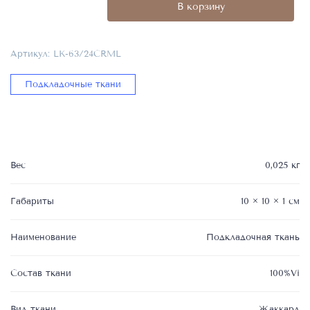
В корзину
ткань
карамельного
цвета,
Артикул:
LK-63/24CRML
100%Vi,
LK-
Подкладочные ткани
63/24CRML
Вес
0,025 кг
Габариты
10 × 10 × 1 см
Наименование
Подкладочная ткань
Состав ткани
100%Vi
Вид ткани
Жаккард