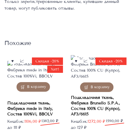
Только зарегистрированные клиенты, купившие данный
товар, могут публиковать отзывы.
Похожие
Скидка -20%
Скидка -20%
Хит!
В корзину
В корзину
Подкладочная ткань,
Подкладочная ткань,
Фабрика Brunello S.P.A.,
Фабрика made in Italy,
Состав 100% CU (Купро),
Состав 100%Vi, BBOLV
AF3/6615
Первоначальная
Текущая
1382,00
₽
Первоначальная
Текущая
1590,00
₽
Кешбэк:
1106,00
₽
Кешбэк:
1272,00
₽
цена
цена:
цена
цена:
до 111 ₽
до 127 ₽