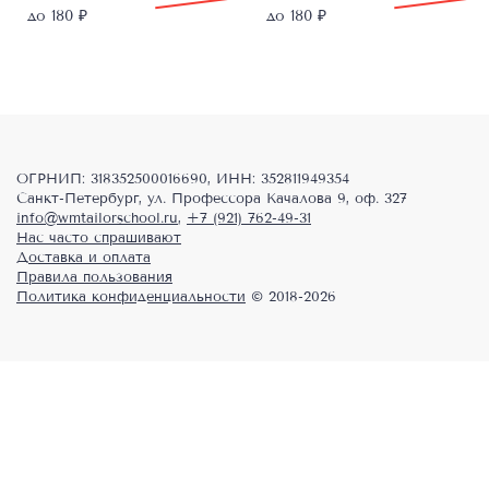
цена
цена:
цена
цена:
до 180 ₽
до 180 ₽
составляла
1798,00 ₽.
составляла
1798,00 ₽.
2248,00 ₽.
2248,00 ₽.
ОГРНИП: 318352500016690, ИНН: 352811949354
Санкт-Петербург, ул. Профессора Качалова 9, оф. 327
info@wmtailorschool.ru
,
+7 (921) 762-49-31
Нас часто спрашивают
Доставка и оплата
Правила пользования
Политика конфиденциальности
© 2018-2026