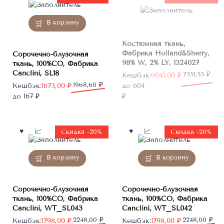
В корзину
Костюмная ткань,
Фабрика Holland&Sherry,
Сорочечно-блузочная
98% W, 2% LY, 1324027
ткань, 100%CO, Фабрика
Canclini, SL18
Первоначальная
Текущая
7551,55
₽
Кешбэк:
6041,00
₽
Первоначальная
Текущая
1968,60
₽
цена
цена:
Кешбэк:
1673,00
₽
до 604
цена
цена:
составляла
6041,00 ₽.
до 167 ₽
₽
составляла
1673,00 ₽.
7551,55 ₽.
1968,60 ₽.
Скидка -20%
Скидка -20%
В корзину
В корзину
Сорочечно-блузочная
Сорочечно-блузочная
ткань, 100%CO, Фабрика
ткань, 100%CO, Фабрика
Canclini, WT_SL043
Canclini, WT_SL042
Первоначальная
Текущая
2248,00
₽
Первоначальная
Текущая
2248,00
₽
Кешбэк:
1798,00
₽
Кешбэк:
1798,00
₽