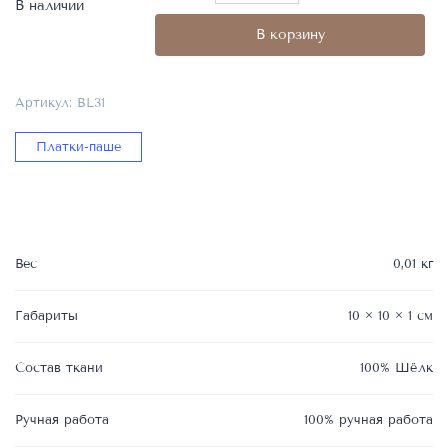
товара
В наличии
Платок
В корзину
«Паше»,
арт:
BL31,
Артикул:
BL31
100%
ручная
Платки-паше
работа,
материал:
100%
Шёлк
Вес
0,01 кг
Габариты
10 × 10 × 1 см
Состав ткани
100% Шёлк
Ручная работа
100% ручная работа