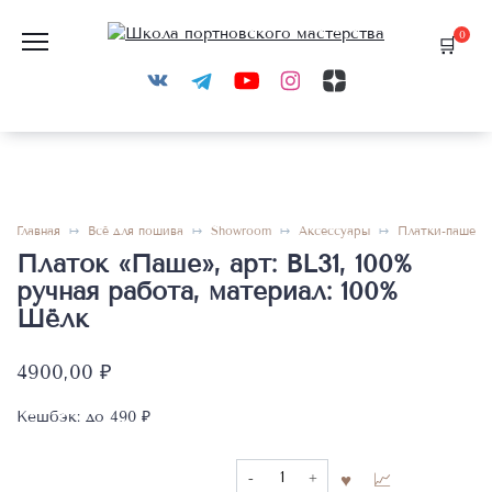
Перейти
к
0
содержанию
Главная
Всё для пошива
Showroom
Аксессуары
Платки-паше
Платок «Паше», арт: BL31, 100%
ручная работа, материал: 100%
Шёлк
4900,00
₽
Кешбэк:
до 490 ₽
Количество