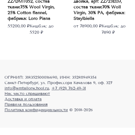
ZZ/DMT052, состав
двойка, арт: ZZ/23E137,
вариаций.
вариаций.
ткани:75% Wool Virgin,
состав ткани:70% Woll
Опции
Опции
25% Cotton flannel,
Virgin, 30% PA, фабрика:
можно
можно
фабрика: Loro Piana
Staylbiella
выбрать
выбрать
55200,00
₽
Кешбэк:
до
от
78900,00
₽
Кешбэк:
до
на
на
5520 ₽
7890 ₽
странице
странице
товара.
товара.
ОГРНИП: 318352500016690, ИНН: 352811949354
Санкт-Петербург, ул. Профессора Качалова 9, оф. 327
info@wmtailorschool.ru
,
+7 (921) 762-49-31
Нас часто спрашивают
Доставка и оплата
Правила пользования
Политика конфиденциальности
© 2018-2026