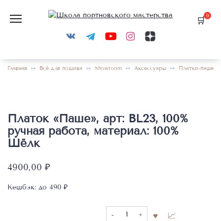
Перейти
к
0
содержанию
Главная
Всё для пошива
Showroom
Аксессуары
Платки-паше
Платок «Паше», арт: BL23, 100%
ручная работа, материал: 100%
Шёлк
4900,00
₽
Кешбэк:
до 490 ₽
Количество