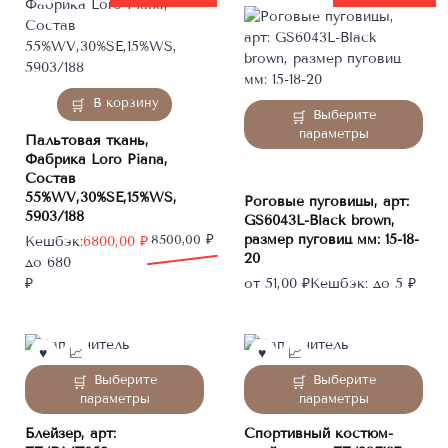
В корзину
Этот
Выберите
товар
параметры
Пальтовая ткань,
имеет
Фабрика Loro Piana,
несколько
Состав
вариаций.
55%WV,30%SE,15%WS,
Роговые пуговицы, арт:
Опции
5903/188
GS6043L-Black brown,
можно
размер пуговиц мм: 15-18-
Первоначальная
Текущая
8500,00
₽
Кешбэк:
6800,00
₽
выбрать
20
цена
цена:
до 680
на
составляла
6800,00 ₽.
₽
от
51,00
₽
Кешбэк:
до 5 ₽
странице
8500,00 ₽.
товара.
Этот
Этот
Выберите
Выберите
товар
товар
параметры
параметры
имеет
имеет
Блейзер, арт:
Спортивный костюм-
несколько
несколько