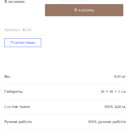
товара
В наличии
Платок
В корзину
«Паше»,
арт:
BL23,
Артикул:
BL23
100%
ручная
Платки-паше
работа,
материал:
100%
Шёлк
Вес
0,01 кг
Габариты
10 × 10 × 1 см
Состав ткани
100% Шёлк
Ручная работа
100% ручная работа