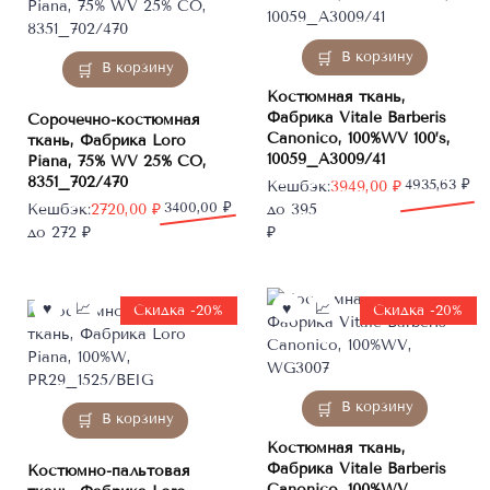
В корзину
В корзину
Костюмная ткань,
Фабрика Vitale Barberis
Сорочечно-костюмная
Canonico, 100%WV 100’s,
ткань, Фабрика Loro
10059_A3009/41
Piana, 75% WV 25% CO,
8351_702/470
Первоначальная
Текущая
4935,63
₽
Кешбэк:
3949,00
₽
Первоначальная
Текущая
3400,00
₽
цена
цена:
Кешбэк:
2720,00
₽
до 395
цена
цена:
составляла
3949,00 ₽.
до 272 ₽
₽
составляла
2720,00 ₽.
4935,63 ₽.
3400,00 ₽.
Скидка -20%
Скидка -20%
В корзину
В корзину
Костюмная ткань,
Фабрика Vitale Barberis
Костюмно-пальтовая
Canonico, 100%WV,