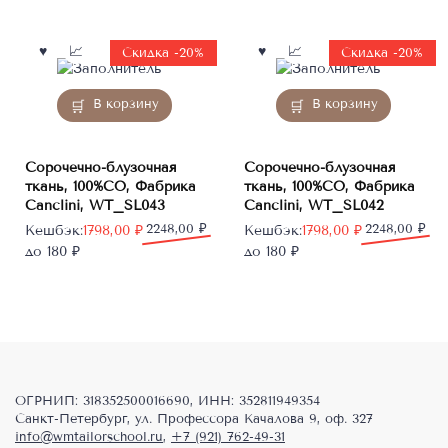
составляла
1673,00 ₽.
7551,55 ₽.
1968,60 ₽.
Скидка -20%
Скидка -20%
В корзину
В корзину
Сорочечно-блузочная
Сорочечно-блузочная
ткань, 100%CO, Фабрика
ткань, 100%CO, Фабрика
Canclini, WT_SL043
Canclini, WT_SL042
Первоначальная
Текущая
2248,00
₽
Первоначальная
Текущая
2248,00
₽
Кешбэк:
1798,00
₽
Кешбэк:
1798,00
₽
цена
цена:
цена
цена:
до 180 ₽
до 180 ₽
составляла
1798,00 ₽.
составляла
1798,00 ₽.
2248,00 ₽.
2248,00 ₽.
ОГРНИП: 318352500016690, ИНН: 352811949354
Санкт-Петербург, ул. Профессора Качалова 9, оф. 327
info@wmtailorschool.ru
,
+7 (921) 762-49-31