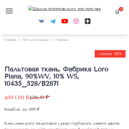
Перейти
к
0
содержанию
Главная
Всё для пошива
Новинки
Скидка -20%
Пальтовая ткань, Фабрика Loro
Piana, 90%WV, 10% WS,
10435_528/B2871
Первоначальная
Текущая
4893,00
₽
6116,10
₽
цена
цена:
Кешбэк:
до 489 ₽
составляла
4893,00 ₽.
6116,10 ₽.
Классического пальтовое сукно глубокого синего цвета,