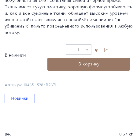
полученного за счёт сочетания синей и чёрной пряжи.
Ткань имеет сухую пластику, хорошую формоустойчивость
и, как и все суконные ткани, обладает высоким уровнем
износостойкости, ввиду чего подойдёт для зимних "не
убиваемых" пальто повседневного использования в любую
погоду.
Количество
товара
В наличии
Пальтовая
В корзину
ткань,
Фабрика
Loro
Артикул:
10435_528/B2871
Piana,
90%WV,
Новинки
10%
WS,
10435_528/B2871
Вес
0,67 кг