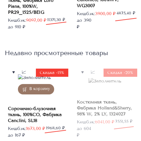
ткань, Фабрика Loro
WG3007
Piana, 100%W,
PR29_1525/BEIG
Первоначальная
Текущая
4875,40
₽
Кешбэк:
3900,00
₽
Первоначальная
Текущая
11371,30
₽
цена
цена:
Кешбэк:
9097,00
₽
до 390
цена
цена:
составляла
3900,00 ₽.
до 910 ₽
₽
составляла
9097,00 ₽.
4875,40 ₽.
11371,30 ₽.
Недавно просмотренные товары
Нет в
Скидка -15%
Скидка -20%
наличии
В корзину
Костюмная ткань,
Фабрика Holland&Sherry,
Сорочечно-блузочная
98% W, 2% LY, 1324027
ткань, 100%CO, Фабрика
Canclini, SL18
Первоначальная
Текущая
7551,55
₽
Кешбэк:
6041,00
₽
Первоначальная
Текущая
1968,60
₽
цена
цена:
Кешбэк:
1673,00
₽
до 604
цена
цена:
составляла
6041,00 ₽.
до 167 ₽
₽