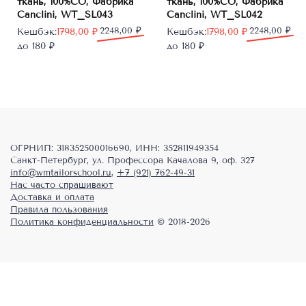
ткань, 100%CO, Фабрика
ткань, 100%CO, Фабрика
Canclini, WT_SL043
Canclini, WT_SL042
Первоначальная
Текущая
2248,00
₽
Первоначальная
Текущая
2248,00
₽
Кешбэк:
1798,00
₽
Кешбэк:
1798,00
₽
цена
цена:
цена
цена:
до 180 ₽
до 180 ₽
составляла
1798,00 ₽.
составляла
1798,00 ₽.
2248,00 ₽.
2248,00 ₽.
ОГРНИП: 318352500016690, ИНН: 352811949354
Санкт-Петербург, ул. Профессора Качалова 9, оф. 327
info@wmtailorschool.ru
,
+7 (921) 762-49-31
Нас часто спрашивают
Доставка и оплата
Правила пользования
Политика конфиденциальности
© 2018-2026