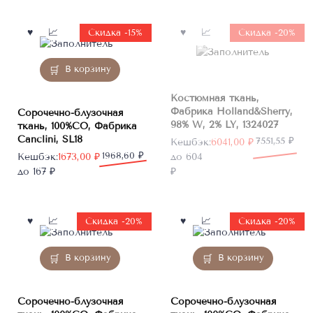
Нет в
Скидка -15%
Скидка -20%
наличии
В корзину
Костюмная ткань,
Фабрика Holland&Sherry,
Сорочечно-блузочная
98% W, 2% LY, 1324027
ткань, 100%CO, Фабрика
Canclini, SL18
Первоначальная
Текущая
7551,55
₽
Кешбэк:
6041,00
₽
Первоначальная
Текущая
1968,60
₽
цена
цена:
Кешбэк:
1673,00
₽
до 604
цена
цена:
составляла
6041,00 ₽.
до 167 ₽
₽
составляла
1673,00 ₽.
7551,55 ₽.
1968,60 ₽.
Скидка -20%
Скидка -20%
В корзину
В корзину
Сорочечно-блузочная
Сорочечно-блузочная