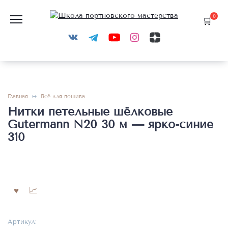
Перейти
к
0
содержанию
Главная
Всё для пошива
Нитки петельные шёлковые
Gutermann N20 30 м — ярко-синие
310
Артикул: