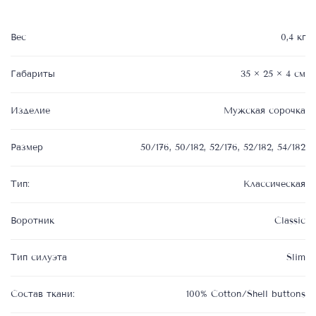
buttons,
фабрика
ткани:
Вес
0,4 кг
C
Габариты
35 × 25 × 4 см
Изделие
Мужская сорочка
Размер
50/176, 50/182, 52/176, 52/182, 54/182
Тип:
Классическая
Воротник
Classic
Тип силуэта
Slim
Состав ткани:
100% Cotton/Shell buttons