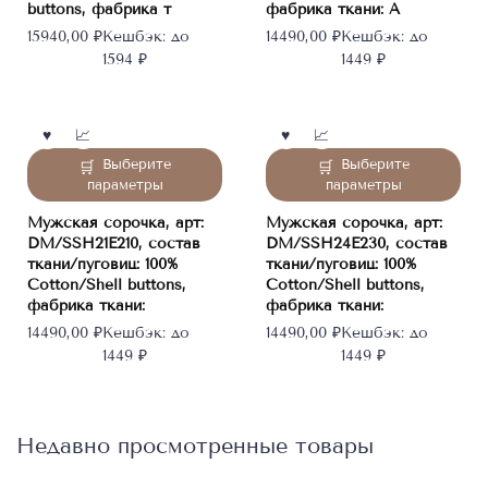
buttons, фабрика т
фабрика ткани: A
выбрать
выбрать
15940,00
₽
Кешбэк:
до
14490,00
₽
Кешбэк:
до
на
на
1594 ₽
1449 ₽
странице
странице
товара.
товара.
Этот
Этот
Выберите
Выберите
товар
товар
параметры
параметры
имеет
имеет
Мужская сорочка, арт:
Мужская сорочка, арт:
несколько
несколько
DM/SSH21E210, состав
DM/SSH24E230, состав
вариаций.
вариаций.
ткани/пуговиц: 100%
ткани/пуговиц: 100%
Опции
Опции
Cotton/Shell buttons,
Cotton/Shell buttons,
можно
можно
фабрика ткани:
фабрика ткани:
выбрать
выбрать
14490,00
₽
Кешбэк:
до
14490,00
₽
Кешбэк:
до
на
на
1449 ₽
1449 ₽
странице
странице
товара.
товара.
Недавно просмотренные товары