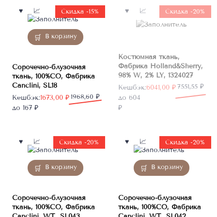
Нет в
Скидка -15%
Скидка -20%
наличии
В корзину
Костюмная ткань,
Фабрика Holland&Sherry,
Сорочечно-блузочная
98% W, 2% LY, 1324027
ткань, 100%CO, Фабрика
Canclini, SL18
Первоначальная
Текущая
7551,55
₽
Кешбэк:
6041,00
₽
Первоначальная
Текущая
1968,60
₽
цена
цена:
Кешбэк:
1673,00
₽
до 604
цена
цена:
составляла
6041,00 ₽.
до 167 ₽
₽
составляла
1673,00 ₽.
7551,55 ₽.
1968,60 ₽.
Скидка -20%
Скидка -20%
В корзину
В корзину
Сорочечно-блузочная
Сорочечно-блузочная
ткань, 100%CO, Фабрика
ткань, 100%CO, Фабрика
Canclini, WT_SL043
Canclini, WT_SL042