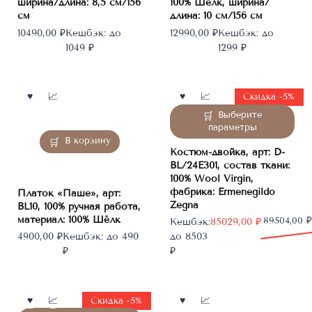
ширина/длина: 8,5 см/156
100% Шёлк, ширина/
см
длина: 10 см/156 см
10490,00
₽
Кешбэк:
до
12990,00
₽
Кешбэк:
до
1049 ₽
1299 ₽
Скидка -5%
Этот
Выберите
товар
параметры
имеет
В корзину
Костюм-двойка, арт: D-
несколько
BL/24E301, состав ткани:
вариаций.
100% Wool Virgin,
Опции
фабрика: Ermenegildo
Платок «Паше», арт:
можно
Zegna
BL10, 100% ручная работа,
выбрать
материал: 100% Шёлк
Первоначальная
Текущая
89504,00
₽
Кешбэк:
85029,00
₽
на
цена
цена:
4900,00
₽
Кешбэк:
до 490
до 8503
странице
составляла
85029,00 ₽.
₽
₽
товара.
89504,00 ₽.
Скидка -5%