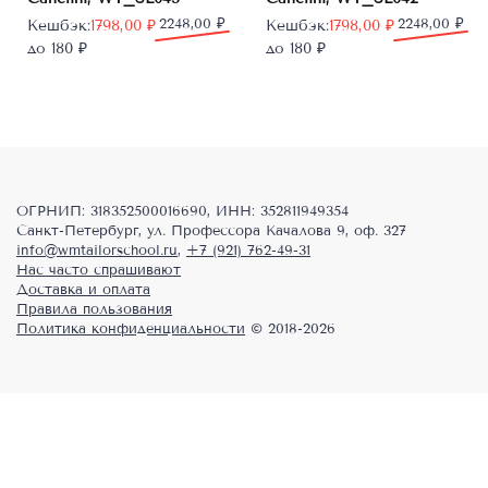
Первоначальная
Текущая
2248,00
₽
Первоначальная
Текущая
2248,00
₽
Кешбэк:
1798,00
₽
Кешбэк:
1798,00
₽
цена
цена:
цена
цена:
до 180 ₽
до 180 ₽
составляла
1798,00 ₽.
составляла
1798,00 ₽.
2248,00 ₽.
2248,00 ₽.
ОГРНИП: 318352500016690, ИНН: 352811949354
Санкт-Петербург, ул. Профессора Качалова 9, оф. 327
info@wmtailorschool.ru
,
+7 (921) 762-49-31
Нас часто спрашивают
Доставка и оплата
Правила пользования
Политика конфиденциальности
© 2018-2026