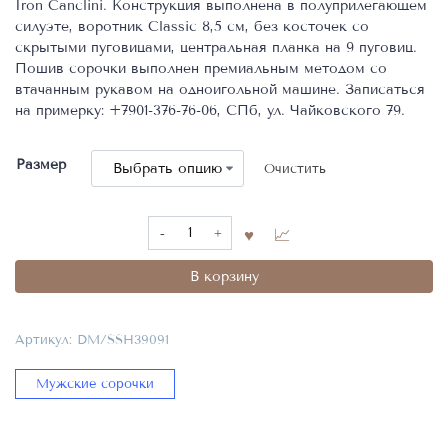
Iron Canclini. Конструкция выполнена в полуприлегающем
силуэте, воротник Classic 8,5 см, без косточек со
скрытыми пуговицами, центральная планка на 9 пуговиц.
Пошив сорочки выполнен премиальным методом со
втачанным рукавом на одноигольной машине. Записаться
на примерку: +7901-376-76-06, СПб, ул. Чайковского 79.
Размер
Очистить
Количество
товара
Мужская
В корзину
сорочка,
арт:
DM/SSH39091,
Артикул:
DM/SSH39091
состав
ткани/
Мужские сорочки
пуговиц:
100%
Cotton/Shell