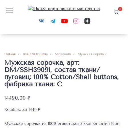
Перейти
к
0
содержанию
Главная
Всё для пошива
Showroom
Мужские сорочки
Мужская сорочка, арт:
DM/SSH39091, состав ткани/
пуговиц: 100% Cotton/Shell buttons,
фабрика ткани: C
14490,00
₽
Кешбэк:
до 1449 ₽
Мужская сорочка из 100% египетского хлопка-сатин Non