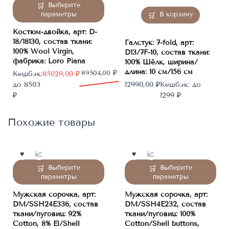
Этот
Выберите
товар
В корзину
параметры
имеет
Костюм-двойка, арт: D-
несколько
18/18130, состав ткани:
Галстук: 7-fold, арт:
вариаций.
100% Wool Virgin,
D13/7F-10, состав ткани:
Опции
фабрика: Loro Piana
100% Шёлк, ширина/
можно
длина: 10 см/156 см
Первоначальная
Текущая
89504,00
₽
Кешбэк:
85029,00
₽
выбрать
цена
цена:
до 8503
12990,00
₽
Кешбэк:
до
на
составляла
85029,00 ₽.
₽
1299 ₽
странице
89504,00 ₽.
товара.
Похожие товары
Этот
Этот
Выберите
Выберите
товар
товар
параметры
параметры
имеет
имеет
Мужская сорочка, арт:
Мужская сорочка, арт:
несколько
несколько
DM/SSH24E336, состав
DM/SSH4E232, состав
вариаций.
вариаций.
ткани/пуговиц: 92%
ткани/пуговиц: 100%
Опции
Опции
Cotton, 8% El/Shell
Cotton/Shell buttons,
можно
можно