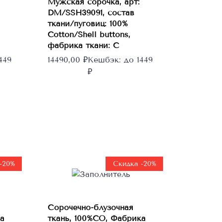
Мужская сорочка, арт:
Этот
Выберите
DM/SSH39091, состав
товар
параметры
ткани/пуговиц: 100%
имеет
Cotton/Shell buttons,
несколько
фабрика ткани: C
вариаций.
449
14490,00
₽
Кешбэк:
до 1449
Опции
₽
можно
выбрать
на
странице
товара.
-20%
Скидка -20%
В
Сорочечно-блузочная
корзину
а
ткань, 100%CO, Фабрика