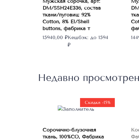
Мужская сорочка, арт:
Му
Этот
Выберите
DM/SSH24E336, состав
DM
товар
параметры
ткани/пуговиц: 92%
тка
имеет
Cotton, 8% El/Shell
Cot
несколько
buttons, фабрика т
фа
вариаций.
15940,00
₽
Кешбэк:
до 1594
14
Опции
₽
можно
выбрать
на
странице
Недавно просмотре
товара.
Скидка -15%
В
Сорочечно-блузочная
Ко
корзину
ткань, 100%CO, Фабрика
Фа