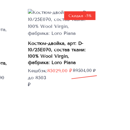
Скидка -5%
Костюм-двойка, арт: D-
Этот
Выберите
10/25E070, состав ткани:
товар
параметры
100% Wool Virgin,
имеет
фабрика: Loro Piana
та,
несколько
Первоначальная
Текущая
Кешбэк:
85029,00
₽
89504,00
₽
вариаций.
цена
цена:
90
до 8503
Опции
составляла
85029,00 ₽.
₽
можно
89504,00 ₽.
выбрать
на
странице
товара.