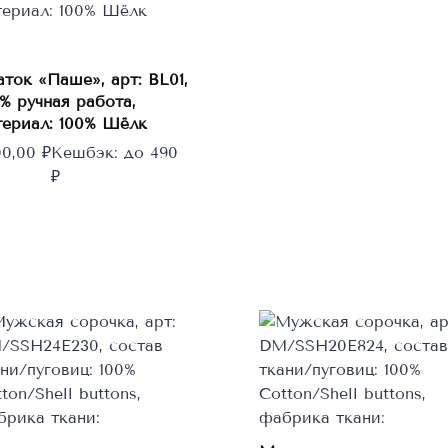
ток «Паше», арт: BL01,
В корзину
% ручная работа,
териал: 100% Шёлк
00,00
₽
Кешбэк:
до 490
₽