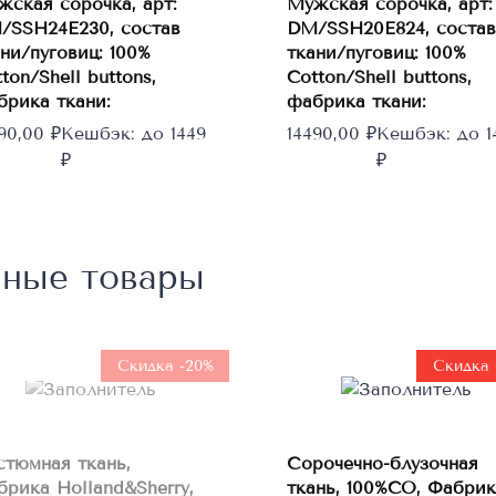
жская сорочка, арт:
Мужская сорочка, арт:
Этот
Этот
Выберите
Выберите
/SSH24E230, состав
DM/SSH20E824, состав
товар
товар
параметры
параметры
ни/пуговиц: 100%
ткани/пуговиц: 100%
имеет
имеет
ton/Shell buttons,
Cotton/Shell buttons,
несколько
несколько
брика ткани:
фабрика ткани:
вариаций.
вариаций.
490,00
₽
Кешбэк:
до 1449
14490,00
₽
Кешбэк:
до 1
Опции
Опции
₽
₽
можно
можно
выбрать
выбрать
на
на
странице
странице
нные товары
товара.
товара.
Нет в
наличии
Скидка -20%
Скидка 
В
стюмная ткань,
Сорочечно-блузочная
корзину
брика Holland&Sherry,
ткань, 100%CO, Фабрик