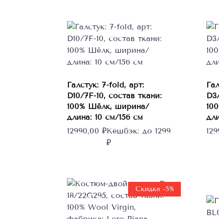
Галстук: 7-fold, арт:
Гал
D10/7F-10, состав ткани:
D3/
В корзину
100% Шёлк, ширина/
10
длина: 10 см/156 см
дли
12990,00
₽
Кешбэк:
до 1299
12
₽
Скидка -5%