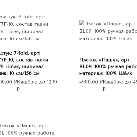
стук: 7-fold, арт:
7F-10, состав ткани:
Платок «Паше», арт:
В корзину
В корзину
0% Шёлк, ширина/
BL09, 100% ручная рабо
на: 10 см/156 см
материал: 100% Шёлк
990,00
₽
Кешбэк:
до 1299
4900,00
₽
Кешбэк:
до 4
₽
₽