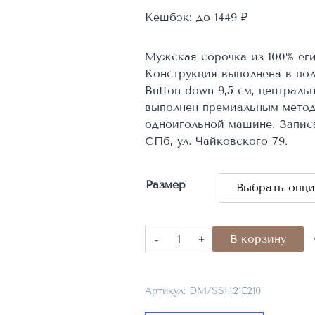
Кешбэк:
до 1449 ₽
Мужская сорочка из 100% еги
Конструкция выполнена в по
Button down 9,5 см, централь
выполнен премиальным метод
одноигольной машине. Записа
СПб, ул. Чайковского 79.
Размер
Количество
В корзину
товара
Мужская
сорочка,
Артикул:
DM/SSH21E210
арт: