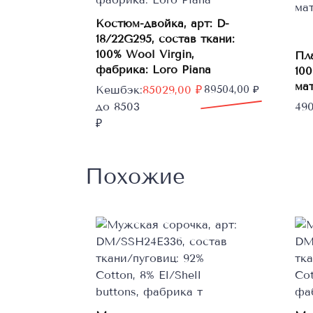
Костюм-двойка, арт: D-
Этот
Выберите
18/22G295, состав ткани:
товар
параметры
100% Wool Virgin,
Пла
имеет
фабрика: Loro Piana
100
несколько
ма
Первоначальная
Текущая
Кешбэк:
85029,00
₽
89504,00
₽
вариаций.
цена
цена:
до 8503
49
Опции
составляла
85029,00 ₽.
₽
можно
89504,00 ₽.
выбрать
на
Похожие
странице
товара.