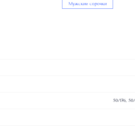
DM/SSH21E210,
Мужские сорочки
состав
ткани/
пуговиц:
100%
Cotton/Shell
buttons,
фабрика
ткани:
50/176, 50/