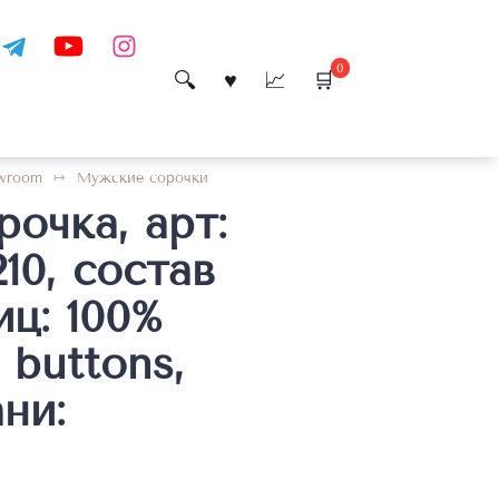
0
wroom
Мужские сорочки
очка, арт:
0, состав
иц: 100%
 buttons,
ни: