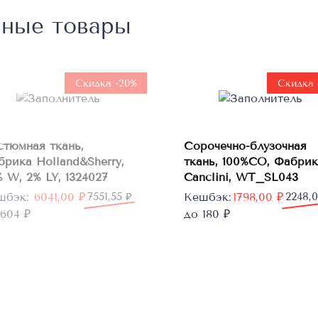
нные товары
Нет в
наличии
Скидка -20%
Скидка 
В
стюмная ткань,
Сорочечно-блузочная
корзину
брика Holland&Sherry,
ткань, 100%CO, Фабрик
 W, 2% LY, 1324027
Canclini, WT_SL043
рвоначальная
кущая
Первоначальная
Текущая
шбэк:
6041,00
₽
7551,55
₽
Кешбэк:
1798,00
₽
2248,
а
а:
цена
цена:
604 ₽
до 180 ₽
тавляла
1,00 ₽.
составляла
1798,00 ₽.
1,55 ₽.
2248,00 ₽.