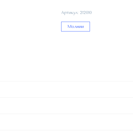
Молния
брючная
Артикул:
212010
красная
212010
Молнии