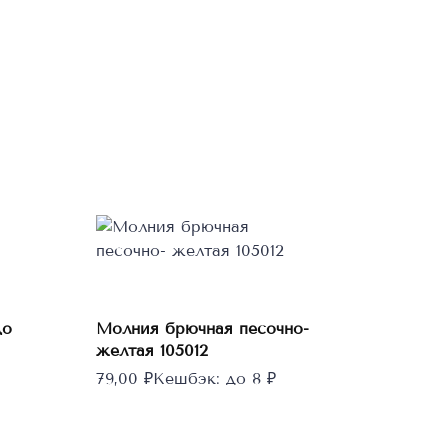
В корзину
до
Молния брючная песочно-
желтая 105012
79,00
₽
Кешбэк:
до 8 ₽