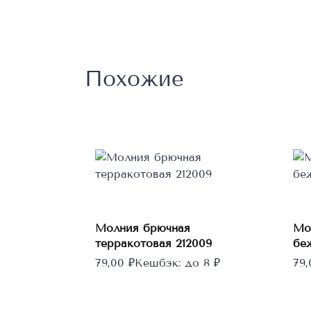
Похожие
В корзину
Молния брючная
Мо
терракотовая 212009
бе
79,00
₽
Кешбэк:
до 8 ₽
79