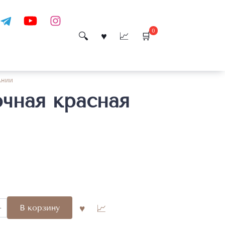
0
нии
чная красная
во
В корзину