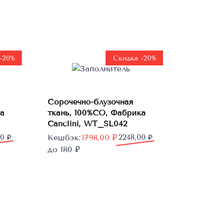
-20%
Скидка -20%
В
Сорочечно-блузочная
корзину
а
ткань, 100%CO, Фабрика
Canclini, WT_SL042
Первоначальная
Текущая
00
₽
Кешбэк:
1798,00
₽
2248,00
₽
цена
цена:
до 180 ₽
составляла
1798,00 ₽.
2248,00 ₽.