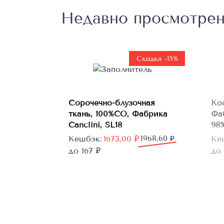
Недавно просмотре
Скидка -15%
В
Сорочечно-блузочная
Ко
корзину
ткань, 100%CO, Фабрика
Фа
Canclini, SL18
98%
Первоначальная
Текущая
Пе
Те
Кешбэк:
1673,00
₽
1968,60
₽
Ке
цена
цена:
цен
цен
до 167 ₽
до 
составляла
1673,00 ₽.
сос
604
1968,60 ₽.
755