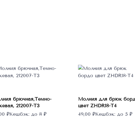
В корзину
В корзину
лния брючная,Темно-
Молния для брюк бор
жевая, 212007-T3
цвет ZHDR18-T4
,00
₽
Кешбэк:
до 8 ₽
49,00
₽
Кешбэк:
до 5 ₽