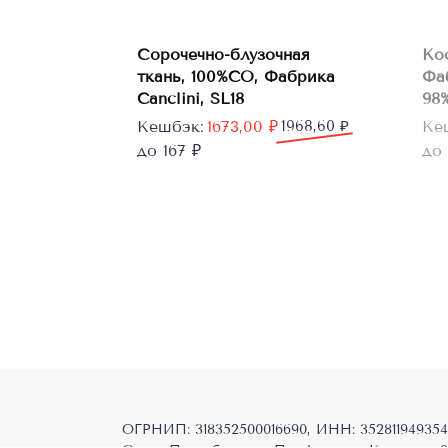
В
Сорочечно-блузочная
Ко
корзину
ткань, 100%CO, Фабрика
Фа
Canclini, SL18
98%
Первоначальная
Текущая
Пе
Те
Кешбэк:
1673,00
₽
1968,60
₽
Ке
цена
цена:
цен
цен
до 167 ₽
до 
составляла
1673,00 ₽.
сос
604
1968,60 ₽.
755
ОГРНИП: 318352500016690, ИНН: 352811949354