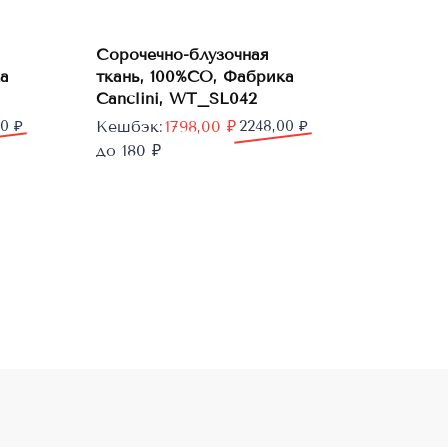
В
Сорочечно-блузочная
корзину
а
ткань, 100%CO, Фабрика
Canclini, WT_SL042
Первоначальная
Текущая
00
₽
Кешбэк:
1798,00
₽
2248,00
₽
цена
цена:
до 180 ₽
составляла
1798,00 ₽.
2248,00 ₽.