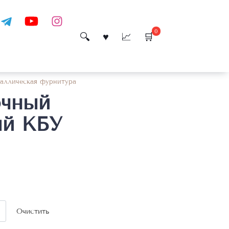
0
аллическая фурнитура
ючный
ый КБУ
Очистить