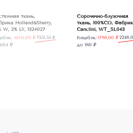
В
стюмная ткань,
Сорочечно-блузочная
корзину
брика Holland&Sherry,
ткань, 100%CO, Фабрик
 W, 2% LY, 1324027
Canclini, WT_SL043
рвоначальная
кущая
Первоначальная
Текущая
шбэк:
6041,00
₽
7551,55
₽
Кешбэк:
1798,00
₽
2248,
а
а:
цена
цена:
604 ₽
до 180 ₽
тавляла
1,00 ₽.
составляла
1798,00 ₽.
1,55 ₽.
2248,00 ₽.