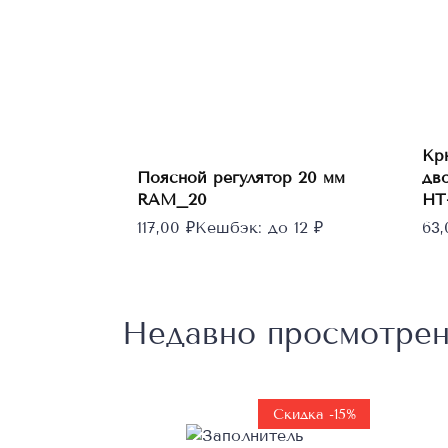
Этот
товар
Выберите
Кр
параметры
имеет
Поясной регулятор 20 мм
дв
несколько
RAM_20
НТ
вариаций.
117,00
₽
Кешбэк:
до 12 ₽
63
Опции
можно
выбрать
на
Недавно просмотре
странице
товара.
Скидка -15%