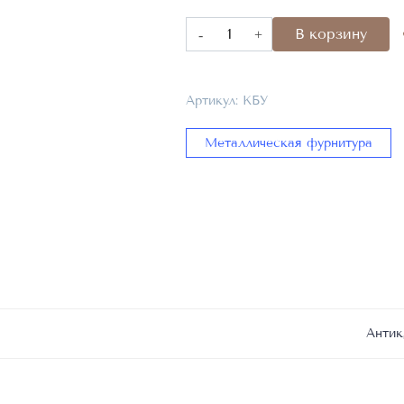
Количество
В корзину
товара
Крючок
брючный
Артикул:
КБУ
установочный
КБУ
Металлическая фурнитура
Антик