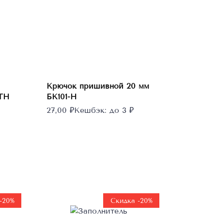
Этот
товар
Выберите
параметры
имеет
Крючок пришивной 20 мм
несколько
ТТН
БК101-Н
вариаций.
27,00
₽
Кешбэк:
до 3 ₽
Опции
можно
выбрать
на
странице
товара.
-20%
Скидка -20%