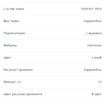
Состав ткани
100%WV 100's
Вид ткани
Херрингбон
Переплетение
Саржевое
Фабрика
Harrisons
Цвет
Синий
Рисунок/Орнамент
Херрингбон
Раппорт см
1,5
Цвет рисунка/орнамента
В цвет