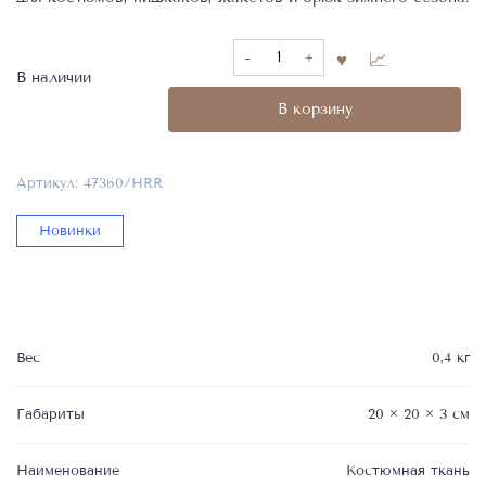
Количество
товара
В наличии
Костюмная
В корзину
ткань,
Фабрика
Harrisons,
Артикул:
47360/HRR
100%WV
100's,
Новинки
47360/HRR
Вес
0,4 кг
Габариты
20 × 20 × 3 см
Наименование
Костюмная ткань