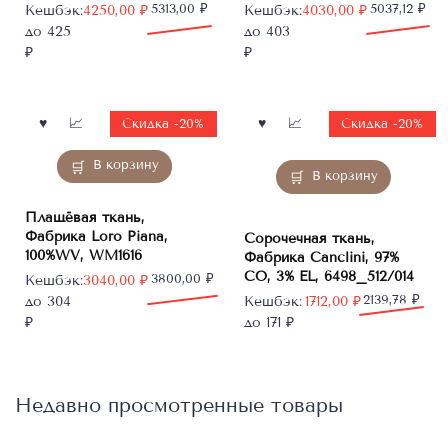
Первоначальная
Текущая
5313,00
₽
Первоначальная
Текущая
5037,12
₽
Кешбэк:
4250,00
₽
Кешбэк:
4030,00
₽
цена
цена:
цена
цена:
до 425
до 403
составляла
4250,00 ₽.
составляла
4030,00 ₽.
₽
₽
5313,00 ₽.
5037,12 ₽.
Скидка -20%
Скидка -20%
В корзину
В корзину
Плащёвая ткань,
Фабрика Loro Piana,
Сорочечная ткань,
100%WV, WM1616
Фабрика Canclini, 97%
CO, 3% EL, 6498_512/014
Первоначальная
Текущая
3800,00
₽
Кешбэк:
3040,00
₽
цена
цена:
Первоначальная
Текущая
2139,78
₽
до 304
Кешбэк:
1712,00
₽
составляла
3040,00 ₽.
цена
цена:
₽
до 171 ₽
3800,00 ₽.
составляла
1712,00 ₽.
2139,78 ₽.
Недавно просмотренные товары