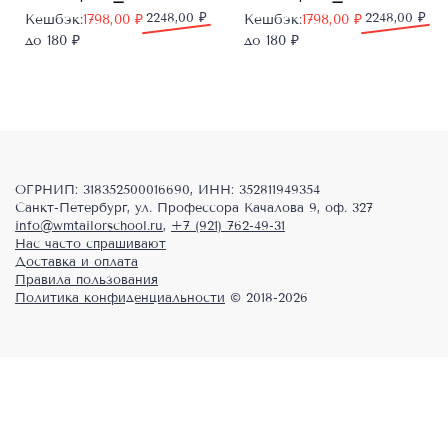
Первоначальная
Текущая
2248,00
₽
Первоначальная
Текущая
2248,00
₽
Кешбэк:
1798,00
₽
Кешбэк:
1798,00
₽
цена
цена:
цена
цена:
до 180 ₽
до 180 ₽
составляла
1798,00 ₽.
составляла
1798,00 ₽.
2248,00 ₽.
2248,00 ₽.
ОГРНИП: 318352500016690, ИНН: 352811949354
Санкт-Петербург, ул. Профессора Качалова 9, оф. 327
info@wmtailorschool.ru
,
+7 (921) 762-49-31
Нас часто спрашивают
Доставка и оплата
Правила пользования
Политика конфиденциальности
© 2018-2026