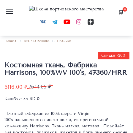
Перейти
к
0
содержанию
Главная
Всё для пошива
Новинки
Скидка -20%
Костюмная ткань, Фабрика
Harrisons, 100%WV 100's, 47360/HRR
Первоначальная
Текущая
6116,00
₽
7644,65
₽
цена
цена:
Кешбэк:
до 612 ₽
составляла
6116,00 ₽.
7644,65 ₽.
Плотный габардин из 100% шерсти Virgin
100's насыщенного синего цвета, из оригинальной
коллекцииy Harrisons. Ткань мягкая, матовая.. Подойдёт
для костюмов, пиджаков, жакетов и брюк зимнего сезона.