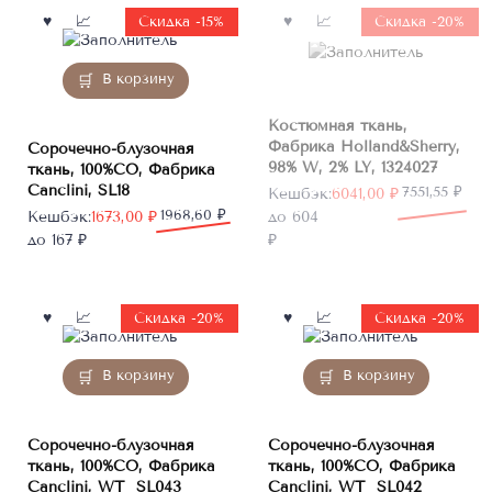
Нет в
Скидка -15%
Скидка -20%
наличии
В корзину
Костюмная ткань,
Фабрика Holland&Sherry,
Сорочечно-блузочная
98% W, 2% LY, 1324027
ткань, 100%CO, Фабрика
Canclini, SL18
Первоначальная
Текущая
7551,55
₽
Кешбэк:
6041,00
₽
Первоначальная
Текущая
1968,60
₽
цена
цена:
Кешбэк:
1673,00
₽
до 604
цена
цена:
составляла
6041,00 ₽.
до 167 ₽
₽
составляла
1673,00 ₽.
7551,55 ₽.
1968,60 ₽.
Скидка -20%
Скидка -20%
В корзину
В корзину
Сорочечно-блузочная
Сорочечно-блузочная
ткань, 100%CO, Фабрика
ткань, 100%CO, Фабрика
Canclini, WT_SL043
Canclini, WT_SL042