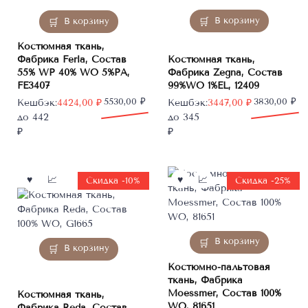
В корзину
В корзину
Костюмная ткань,
Фабрика Ferla, Состав
Костюмная ткань,
55% WP 40% WO 5%PA,
Фабрика Zegna, Состав
FE3407
99%WO 1%EL, 12409
Первоначальная
Текущая
5530,00
₽
Первоначальная
Текущая
3830,00
₽
Кешбэк:
4424,00
₽
Кешбэк:
3447,00
₽
цена
цена:
цена
цена:
до 442
до 345
составляла
4424,00 ₽.
составляла
3447,00 ₽.
₽
₽
5530,00 ₽.
3830,00 ₽.
Скидка -10%
Скидка -25%
В корзину
В корзину
Костюмно-пальтовая
ткань, Фабрика
Moessmer, Состав 100%
Костюмная ткань,
WO, 81651
Фабрика Reda, Состав