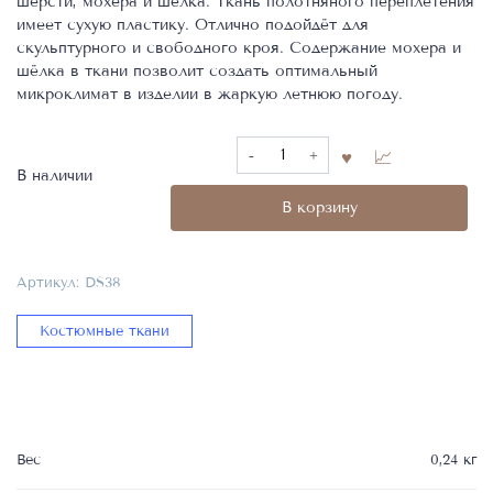
шерсти, мохера и шёлка. Ткань полотняного переплетения
имеет сухую пластику. Отлично подойдёт для
скульптурного и свободного кроя. Содержание мохера и
шёлка в ткани позволит создать оптимальный
микроклимат в изделии в жаркую летнюю погоду.
Количество
товара
В наличии
Костюмная
В корзину
ткань,
Фабрика
Ariston,
Артикул:
DS38
Состав
50%WV
Костюмные ткани
20%WM
30%SE,
DS38
Вес
0,24 кг