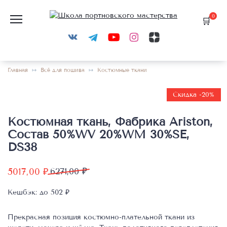
Перейти
к
0
содержанию
Главная
Всё для пошива
Костюмные ткани
Скидка -20%
Костюмная ткань, Фабрика Ariston,
Состав 50%WV 20%WM 30%SE,
DS38
Первоначальная
Текущая
5017,00
₽
6271,00
₽
цена
цена:
Кешбэк:
до 502 ₽
составляла
5017,00 ₽.
6271,00 ₽.
Прекрасная позиция костюмно-плательной ткани из