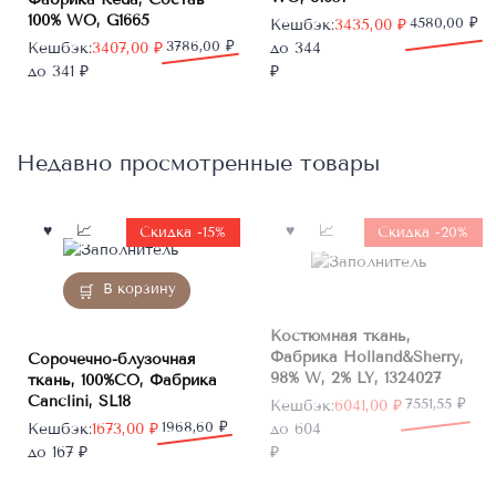
100% WO, G1665
Первоначальная
Текущая
4580,00
₽
Кешбэк:
3435,00
₽
Первоначальная
Текущая
3786,00
₽
цена
цена:
Кешбэк:
3407,00
₽
до 344
цена
цена:
составляла
3435,00 ₽.
до 341 ₽
₽
составляла
3407,00 ₽.
4580,00 ₽.
3786,00 ₽.
Недавно просмотренные товары
Нет в
Скидка -15%
Скидка -20%
наличии
В корзину
Костюмная ткань,
Фабрика Holland&Sherry,
Сорочечно-блузочная
98% W, 2% LY, 1324027
ткань, 100%CO, Фабрика
Canclini, SL18
Первоначальная
Текущая
7551,55
₽
Кешбэк:
6041,00
₽
Первоначальная
Текущая
1968,60
₽
цена
цена:
Кешбэк:
1673,00
₽
до 604
цена
цена:
составляла
6041,00 ₽.
до 167 ₽
₽
составляла
1673,00 ₽.
7551,55 ₽.