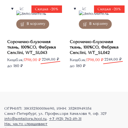
1968,60 ₽.
Скидка -20%
Скидка -20%
В корзину
В корзину
Сорочечно-блузочная
Сорочечно-блузочная
ткань, 100%CO, Фабрика
ткань, 100%CO, Фабрика
Canclini, WT_SL043
Canclini, WT_SL042
Первоначальная
Текущая
2248,00
₽
Первоначальная
Текущая
2248,00
₽
Кешбэк:
1798,00
₽
Кешбэк:
1798,00
₽
цена
цена:
цена
цена:
до 180 ₽
до 180 ₽
составляла
1798,00 ₽.
составляла
1798,00 ₽.
2248,00 ₽.
2248,00 ₽.
ОГРНИП: 318352500016690, ИНН: 352811949354
Санкт-Петербург, ул. Профессора Качалова 9, оф. 327
info@wmtailorschool.ru
,
+7 (921) 762-49-31
Нас часто спрашивают