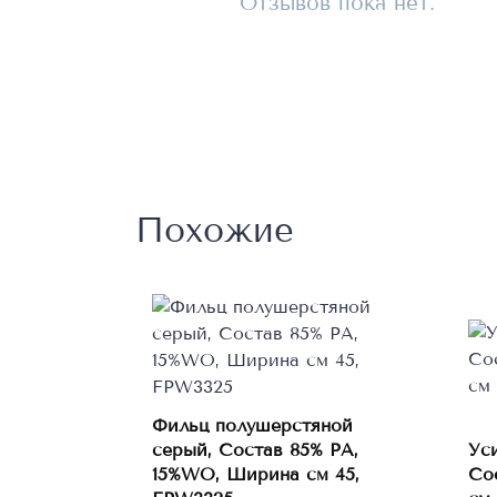
Отзывов пока нет.
Похожие
Фильц полушерстяной
серый, Состав 85% PA,
Ус
В корзину
15%WO, Ширина см 45,
Со