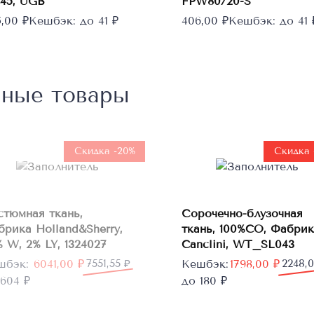
 45, UGB
FPW80/20-S
5,00
₽
Кешбэк:
до 41 ₽
406,00
₽
Кешбэк:
до 41 
нные товары
Нет в
наличии
Скидка -20%
Скидка 
В
стюмная ткань,
Сорочечно-блузочная
корзину
брика Holland&Sherry,
ткань, 100%CO, Фабрик
 W, 2% LY, 1324027
Canclini, WT_SL043
рвоначальная
кущая
Первоначальная
Текущая
шбэк:
6041,00
₽
7551,55
₽
Кешбэк:
1798,00
₽
2248,
а
а:
цена
цена:
604 ₽
до 180 ₽
тавляла
1,00 ₽.
составляла
1798,00 ₽.
1,55 ₽.
2248,00 ₽.