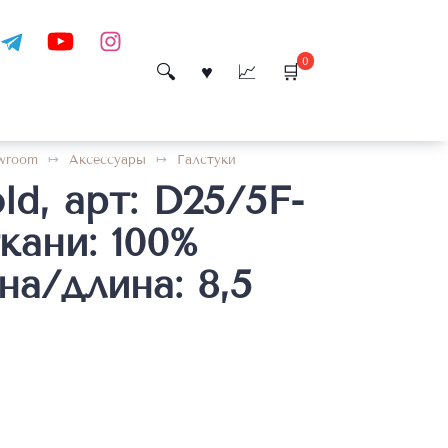
0
wroom
Аксессуары
Галстуки
old, арт: D25/5F-
ткани: 100%
а/длина: 8,5