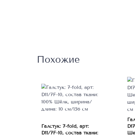
Похожие
Гал
Галстук: 7-fold, арт:
D17
В корзину
D11/7F-10, состав ткани:
Ше