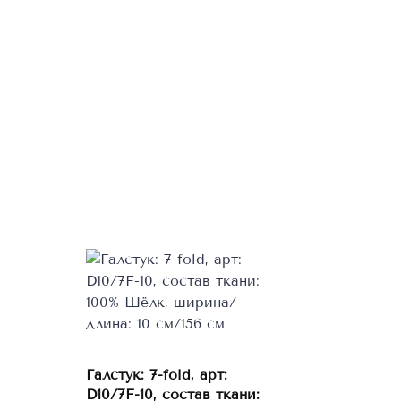
Галстук: 7-fold, арт:
В корзину
D10/7F-10, состав ткани: