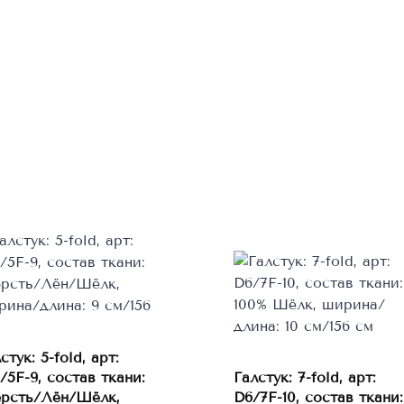
стук: 5-fold, арт:
/5F-9, состав ткани:
Галстук: 7-fold, арт:
В корзину
В корзину
рсть/Лён/Шёлк,
D6/7F-10, состав ткани: