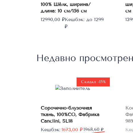
100% Шёлк, ширина/
ши
длина: 10 см/156 см
см
12990,00
₽
Кешбэк:
до 1299
13
₽
Недавно просмотре
Скидка -15%
В
Сорочечно-блузочная
Ко
корзину
ткань, 100%CO, Фабрика
Фа
Canclini, SL18
98%
Первоначальная
Текущая
Пе
Те
Кешбэк:
1673,00
₽
1968,60
₽
Ке