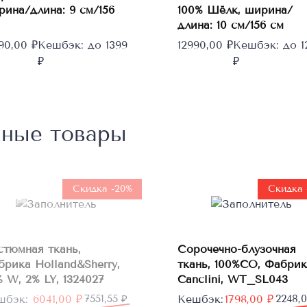
рина/длина: 9 см/156
100% Шёлк, ширина/
длина: 10 см/156 см
990,00
₽
Кешбэк:
до 1399
12990,00
₽
Кешбэк:
до 1
₽
₽
нные товары
Нет в
наличии
Скидка -20%
Скидка 
В
стюмная ткань,
Сорочечно-блузочная
корзину
брика Holland&Sherry,
ткань, 100%CO, Фабрик
 W, 2% LY, 1324027
Canclini, WT_SL043
рвоначальная
кущая
Первоначальная
Текущая
шбэк:
6041,00
₽
7551,55
₽
Кешбэк:
1798,00
₽
2248,