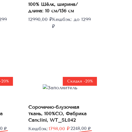
100% Шёлк, ширина/
длина: 10 см/156 см
299
12990,00
₽
Кешбэк:
до 1299
₽
-20%
Скидка -20%
В
Сорочечно-блузочная
корзину
а
ткань, 100%CO, Фабрика
Canclini, WT_SL042
Первоначальная
Текущая
00
₽
Кешбэк:
1798,00
₽
2248,00
₽