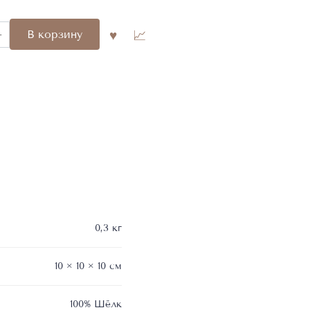
во
В корзину
0,3 кг
10 × 10 × 10 см
100% Шёлк