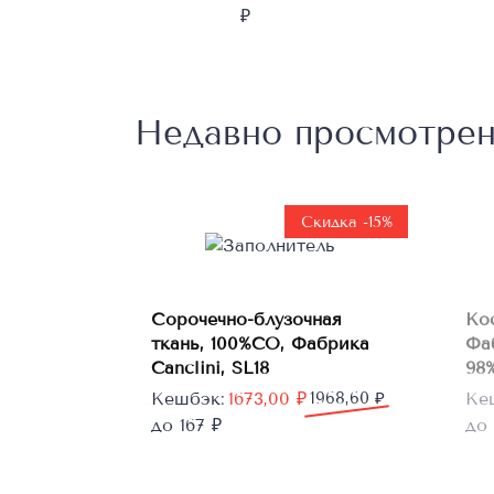
₽
Недавно просмотре
Скидка -15%
В
Сорочечно-блузочная
Ко
корзину
ткань, 100%CO, Фабрика
Фа
Canclini, SL18
98%
Первоначальная
Текущая
Пе
Те
Кешбэк:
1673,00
₽
1968,60
₽
Ке
цена
цена:
цен
цен
до 167 ₽
до 
составляла
1673,00 ₽.
сос
604
1968,60 ₽.
755