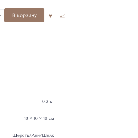
во
В корзину
0,3 кг
10 × 10 × 10 см
Шерсть/Лён/Шёлк