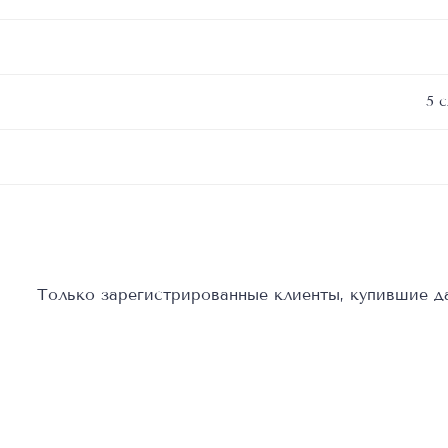
см
5 
Только зарегистрированные клиенты, купившие да