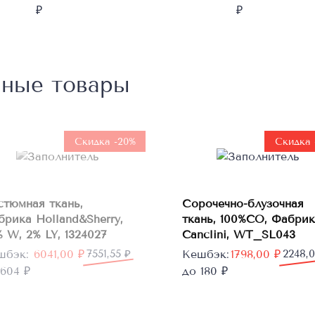
₽
₽
нные товары
Нет в
наличии
Скидка -20%
Скидка 
В
стюмная ткань,
Сорочечно-блузочная
корзину
брика Holland&Sherry,
ткань, 100%CO, Фабрик
 W, 2% LY, 1324027
Canclini, WT_SL043
рвоначальная
кущая
Первоначальная
Текущая
шбэк:
6041,00
₽
7551,55
₽
Кешбэк:
1798,00
₽
2248,
а
а:
цена
цена:
604 ₽
до 180 ₽
тавляла
1,00 ₽.
составляла
1798,00 ₽.
1,55 ₽.
2248,00 ₽.