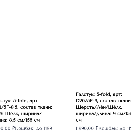
Галстук: 5-fold, арт:
В
стук: 5-fold, арт:
D20/5F-9, состав ткани
В
корзину
корзину
/5F-8,5, состав ткани:
Шерсть/Лён/Шёлк,
0% Шёлк, ширина/
ширина/длина: 9 см/15
на: 8,5 см/156 см
см
90,00
₽
Кешбэк:
до 1199
11990,00
₽
Кешбэк:
до 11