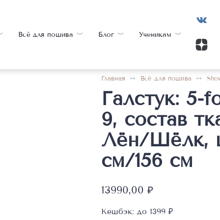
Всё для пошива
Блог
Ученикам
Главная
Всё для пошива
Sho
Галстук: 5-fo
9, состав т
Лён/Шёлк, 
см/156 см
13990,00
₽
Кешбэк:
до 1399 ₽