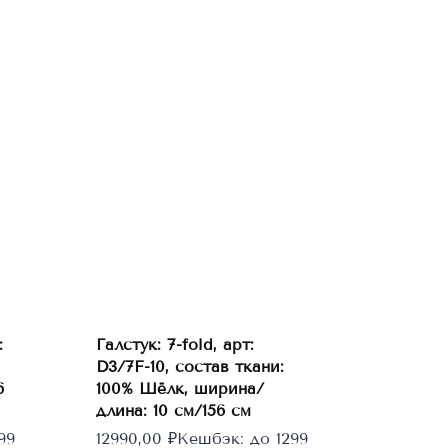
:
Галстук: 7-fold, арт:
В
корзину
D3/7F-10, состав ткани:
6
100% Шёлк, ширина/
длина: 10 см/156 см
99
12990,00
₽
Кешбэк:
до 1299