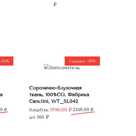
₽
-20%
Скидка -20%
В
Сорочечно-блузочная
корзину
а
ткань, 100%CO, Фабрика
Canclini, WT_SL042
Первоначальная
Текущая
00
₽
Кешбэк:
1798,00
₽
2248,00
₽
цена
цена:
до 180 ₽
составляла
1798,00 ₽.
2248,00 ₽.