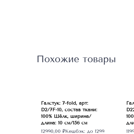
Похожие товары
Галстук: 7-fold, арт:
Гал
В
корзину
D2/7F-10, состав ткани:
D22
100% Шёлк, ширина/
10
длина: 10 см/156 см
дли
12990,00
₽
Кешбэк:
до 1299
119