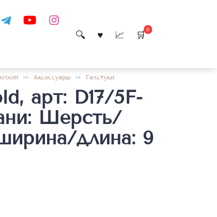
0
wroom
Аксессуары
Галстуки
ld, арт: D17/5F-
кани: Шерсть/
ширина/длина: 9