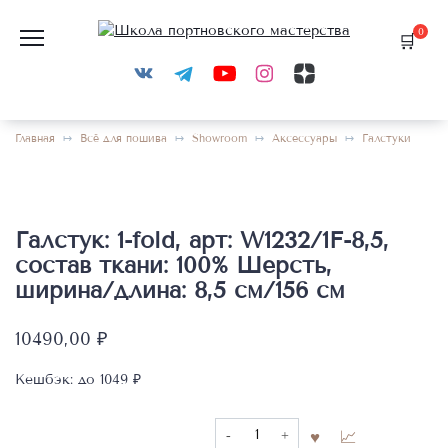
Перейти
к
0
содержанию
Главная
Всё для пошива
Showroom
Аксессуары
Галстуки
Галстук: 1-fold, арт: W1232/1F-8,5,
состав ткани: 100% Шерсть,
ширина/длина: 8,5 см/156 см
10490,00
₽
Кешбэк:
до 1049 ₽
Количество