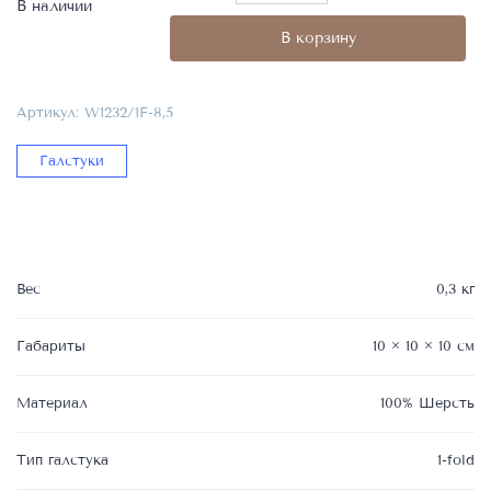
товара
В наличии
Галстук:
В корзину
1-
fold,
арт:
Артикул:
W1232/1F-8,5
W1232/1F-
8,5,
Галстуки
состав
ткани:
100%
Шерсть,
ширина/
длина:
Вес
0,3 кг
8,5
см/156
см
Габариты
10 × 10 × 10 см
Материал
100% Шерсть
Тип галстука
1-fold