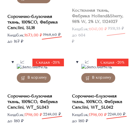
Костюмная ткань,
Фабрика Holland&Sherry,
Сорочечно-блузочная
98% W, 2% LY, 1324027
ткань, 100%CO, Фабрика
Canclini, SL18
Первоначальная
Текущая
7551,55
₽
Кешбэк:
6041,00
₽
Первоначальная
Текущая
1968,60
₽
цена
цена:
Кешбэк:
1673,00
₽
до 604
цена
цена:
составляла
6041,00 ₽.
до 167 ₽
₽
составляла
1673,00 ₽.
7551,55 ₽.
1968,60 ₽.
Скидка -20%
Скидка -20%
В корзину
В корзину
Сорочечно-блузочная
Сорочечно-блузочная
ткань, 100%CO, Фабрика
ткань, 100%CO, Фабрика
Canclini, WT_SL043
Canclini, WT_SL042
Первоначальная
Текущая
2248,00
₽
Первоначальная
Текущая
2248,00
₽
Кешбэк:
1798,00
₽
Кешбэк:
1798,00
₽
цена
цена:
цена
цена:
до 180 ₽
до 180 ₽
составляла
1798,00 ₽.
составляла
1798,00 ₽.