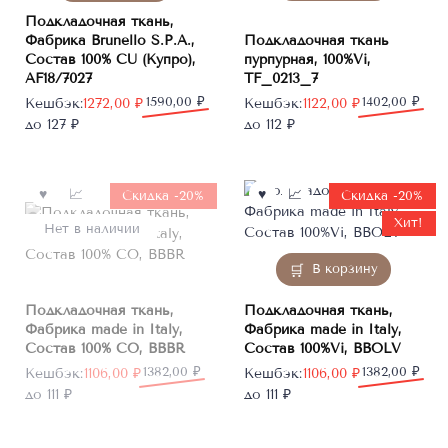
Подкладочная ткань,
Фабрика Brunello S.P.A.,
Подкладочная ткань
Состав 100% CU (Купро),
пурпурная, 100%Vi,
AF18/7027
TF_0213_7
Первоначальная
Текущая
1590,00
₽
Первоначальная
Текущая
1402,00
₽
Кешбэк:
1272,00
₽
Кешбэк:
1122,00
₽
цена
цена:
цена
цена:
до 127 ₽
до 112 ₽
составляла
1272,00 ₽.
составляла
1122,00 ₽.
1590,00 ₽.
1402,00 ₽.
Скидка -20%
Скидка -20%
Хит!
Нет в наличии
В корзину
Подкладочная ткань,
Подкладочная ткань,
Фабрика made in Italy,
Фабрика made in Italy,
Состав 100% CO, BBBR
Состав 100%Vi, BBOLV
Первоначальная
Текущая
1382,00
₽
Первоначальная
Текущая
1382,00
₽
Кешбэк:
1106,00
₽
Кешбэк:
1106,00
₽
цена
цена:
цена
цена:
до 111 ₽
до 111 ₽
составляла
1106,00 ₽.
составляла
1106,00 ₽.
1382,00 ₽.
1382,00 ₽.