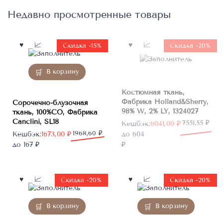
Недавно просмотренные товары
Нет в
Скидка -15%
Скидка -20%
наличии
В корзину
Костюмная ткань,
Фабрика Holland&Sherry,
Сорочечно-блузочная
98% W, 2% LY, 1324027
ткань, 100%CO, Фабрика
Canclini, SL18
Первоначальная
Текущая
7551,55
₽
Кешбэк:
6041,00
₽
Первоначальная
Текущая
1968,60
₽
цена
цена:
Кешбэк:
1673,00
₽
до 604
цена
цена:
составляла
6041,00 ₽.
до 167 ₽
₽
составляла
1673,00 ₽.
7551,55 ₽.
1968,60 ₽.
Скидка -20%
Скидка -20%
В корзину
В корзину