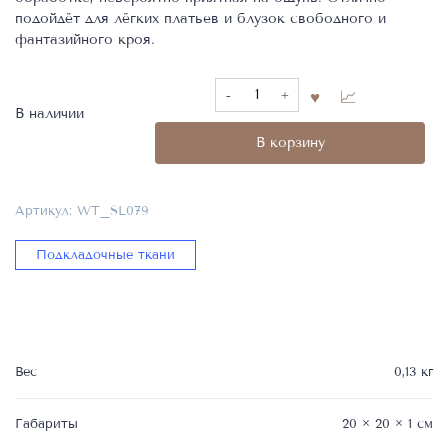
подойдёт для лёгких платьев и блузок свободного и
фантазийного кроя.
Количество
товара
В наличии
Подкладочная
В корзину
ткань,
50%SE
50%CO,
Артикул:
WT_SL079
Canclini,
WT_SL079
Подкладочные ткани
Вес
0,13 кг
Габариты
20 × 20 × 1 см