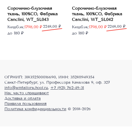
Сорочечно-блузочная
Сорочечно-блузочная
ткань, 100%CO, Фабрика
ткань, 100%CO, Фабрика
Canclini, WT_SL043
Canclini, WT_SL042
Первоначальная
Текущая
2248,00
₽
Первоначальная
Текущая
2248,00
₽
Кешбэк:
1798,00
₽
Кешбэк:
1798,00
₽
цена
цена:
цена
цена:
до 180 ₽
до 180 ₽
составляла
1798,00 ₽.
составляла
1798,00 ₽.
2248,00 ₽.
2248,00 ₽.
ОГРНИП: 318352500016690, ИНН: 352811949354
Санкт-Петербург, ул. Профессора Качалова 9, оф. 327
info@wmtailorschool.ru
,
+7 (921) 762-49-31
Нас часто спрашивают
Доставка и оплата
Правила пользования
Политика конфиденциальности
© 2018-2026