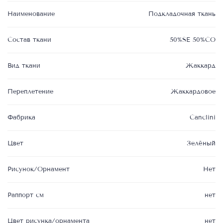
Наименование
Подкладочная ткань
Состав ткани
50%SE 50%CO
Вид ткани
Жаккард
Переплетение
Жаккардовое
Фабрика
Canclini
Цвет
Зелёный
Рисунок/Орнамент
Нет
Раппорт см
нет
Цвет рисунка/орнамента
нет