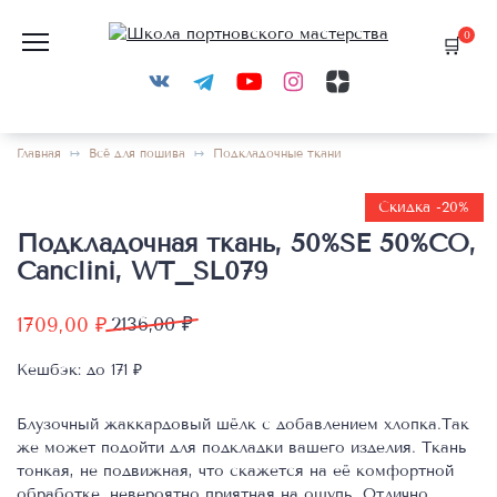
Перейти
к
0
содержанию
Главная
Всё для пошива
Подкладочные ткани
Скидка -20%
Подкладочная ткань, 50%SE 50%CO,
Canclini, WT_SL079
Первоначальная
Текущая
1709,00
₽
2136,00
₽
цена
цена:
Кешбэк:
до 171 ₽
составляла
1709,00 ₽.
2136,00 ₽.
Блузочный жаккардовый шёлк с добавлением хлопка.Так
же может подойти для подкладки вашего изделия. Ткань
тонкая, не подвижная, что скажется на её комфортной
обработке, невероятно приятная на ощупь. Отлично