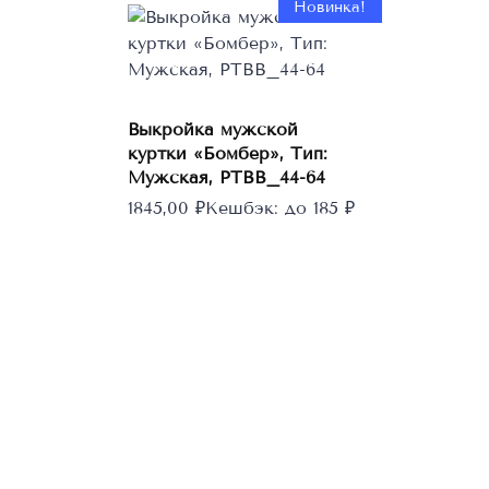
Новинка!
Этот
Выкройка мужской
Выберите
товар
параметры
куртки «Бомбер», Тип:
имеет
Мужская, PTBB_44-64
несколько
1845,00
₽
Кешбэк:
до 185 ₽
вариаций.
Опции
можно
выбрать
на
странице
товара.